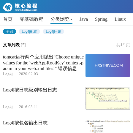
首页
零基础教程
分类浏览
Java
Spring
Linux
AI
Python
代码片段
Get小技能
面试题
全部
Log4j配置
Log4j问题
文章列表
[5]
共1/1页
tomcat运行两个应用抛出“Choose unique
values for the 'webAppRootKey' context-p
aram in your web.xml files!” 错误信息
Log4j
2020-02-03
Log4j按日志级别输出日志
Log4j
2016-03-11
Log4j按包名输出日志