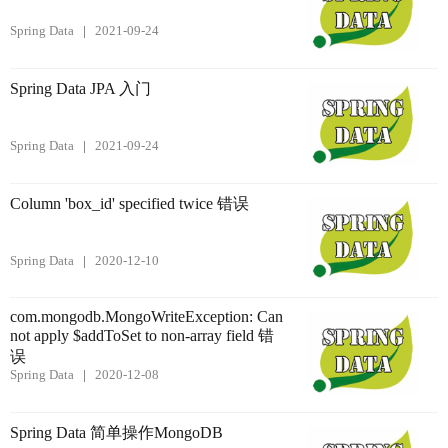
Spring Data
2021-09-24
Spring Data JPA 入门
Spring Data
2021-09-24
Column 'box_id' specified twice 错误
Spring Data
2020-12-10
com.mongodb.MongoWriteException: Can
not apply $addToSet to non-array field 错
误
Spring Data
2020-12-08
Spring Data 简单操作MongoDB