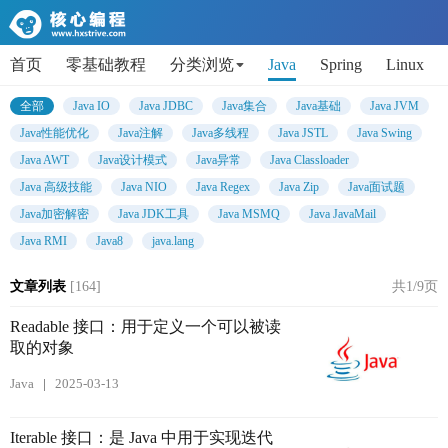
首页
零基础教程
分类浏览
Java
Spring
Linux
AI
Python
代码片段
Get小技能
面试题
全部
Java IO
Java JDBC
Java集合
Java基础
Java JVM
Java性能优化
Java注解
Java多线程
Java JSTL
Java Swing
Java AWT
Java设计模式
Java异常
Java Classloader
Java 高级技能
Java NIO
Java Regex
Java Zip
Java面试题
Java加密解密
Java JDK工具
Java MSMQ
Java JavaMail
Java RMI
Java8
java.lang
文章列表
[164]
共1/9页
Readable 接口：用于定义一个可以被读
取的对象
Java
2025-03-13
Iterable 接口：是 Java 中用于实现迭代