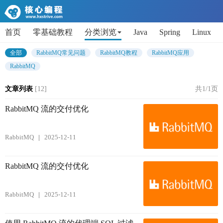
首页
零基础教程
分类浏览
Java
Spring
Linux
AI
Python
代码片段
Get小技能
面试题
全部
RabbitMQ常见问题
RabbitMQ教程
RabbitMQ应用
RabbitMQ
文章列表
[12]
共1/1页
RabbitMQ 流的交付优化
RabbitMQ
2025-12-11
RabbitMQ 流的交付优化
RabbitMQ
2025-12-11