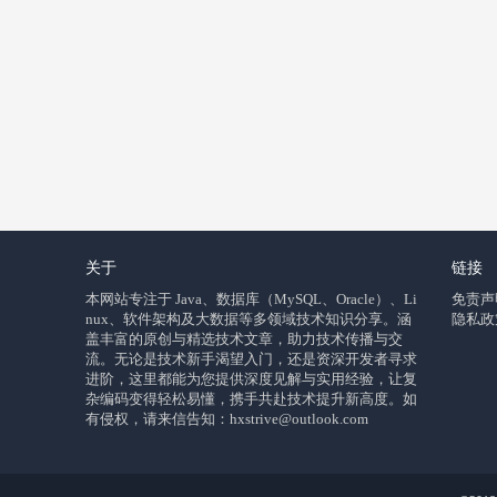
关于
链接
本网站专注于 Java、数据库（MySQL、Oracle）、Li
免责声
nux、软件架构及大数据等多领域技术知识分享。涵
隐私政
盖丰富的原创与精选技术文章，助力技术传播与交
流。无论是技术新手渴望入门，还是资深开发者寻求
进阶，这里都能为您提供深度见解与实用经验，让复
杂编码变得轻松易懂，携手共赴技术提升新高度。如
有侵权，请来信告知：hxstrive@outlook.com