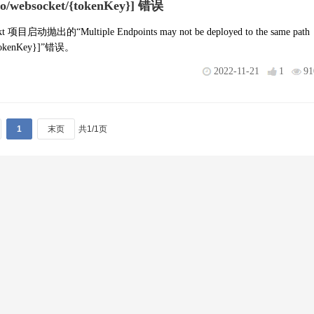
mo/websocket/{tokenKey}] 错误
目启动抛出的“Multiple Endpoints may not be deployed to the same path
{tokenKey}]”错误。
2022-11-21
1
91
1
末页
共1/1页