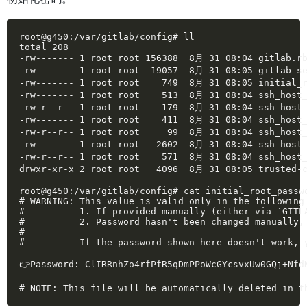
root@g450:/var/gitlab/config# ll

total 208

-rw------- 1 root root 156388  8月 31 08:04 gitlab.rb
-rw------- 1 root root  19057  8月 31 08:05 gitlab-se
-rw------- 1 root root    749  8月 31 08:05 initial_r
-rw------- 1 root root    513  8月 31 08:04 ssh_host_
-rw-r--r-- 1 root root    179  8月 31 08:04 ssh_host_
-rw------- 1 root root    411  8月 31 08:04 ssh_host_
-rw-r--r-- 1 root root     99  8月 31 08:04 ssh_host_
-rw------- 1 root root   2602  8月 31 08:04 ssh_host_
-rw-r--r-- 1 root root    571  8月 31 08:04 ssh_host_
drwxr-xr-x 2 root root   4096  8月 31 08:05 trusted-c
root@g450:/var/gitlab/config# cat initial_root_passwo
# WARNING: This value is valid only in the following 
#          1. If provided manually (either via `GITL
#          2. Password hasn't been changed manually, 
#

#          If the password shown here doesn't work, 
👉Password: ClIRRnhZo4rfPfR5qDmPPoWcGYcsvxUw0GQj+NfdN
# NOTE: This file will be automatically deleted in t