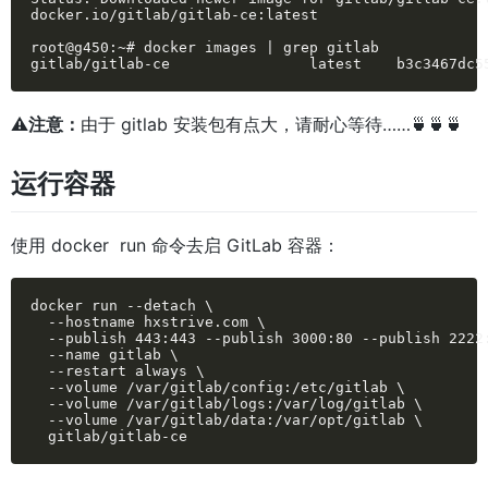
docker.io/gitlab/gitlab-ce:latest

root@g450:~# docker images | grep gitlab

gitlab/gitlab-ce                latest    b3c3467dc5
⚠️注意：
由于 gitlab 安装包有点大，请耐心等待……🍵
🍵
🍵
运行容器
使用 docker run 命令去启 GitLab 容器：
docker run --detach \

  --hostname hxstrive.com \

  --publish 443:443 --publish 3000:80 --publish 2222:
  --name gitlab \

  --restart always \

  --volume /var/gitlab/config:/etc/gitlab \

  --volume /var/gitlab/logs:/var/log/gitlab \

  --volume /var/gitlab/data:/var/opt/gitlab \

  gitlab/gitlab-ce