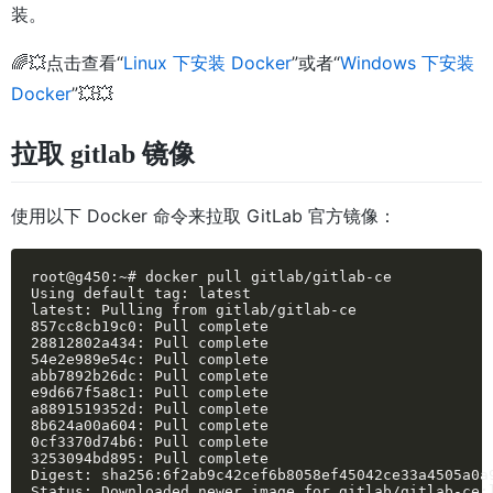
装。
🌈💥点击查看“
Linux 下安装 Docker
”或者“
Windows 下安装
Docker
”💥💥
拉取 gitlab 镜像
使用以下 Docker 命令来拉取 GitLab 官方镜像：
root@g450:~# docker pull gitlab/gitlab-ce

Using default tag: latest

latest: Pulling from gitlab/gitlab-ce

857cc8cb19c0: Pull complete 

28812802a434: Pull complete 

54e2e989e54c: Pull complete 

abb7892b26dc: Pull complete 

e9d667f5a8c1: Pull complete 

a8891519352d: Pull complete 

8b624a00a604: Pull complete 

0cf3370d74b6: Pull complete 

3253094bd895: Pull complete 

Digest: sha256:6f2ab9c42cef6b8058ef45042ce33a4505a0a9
Status: Downloaded newer image for gitlab/gitlab-ce:l