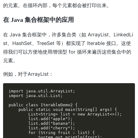
的元素。在循环内部，每个元素都会被打印出来。
在 Java 集合框架中的应用
在 Java 集合框架中，许多集合类（如 ArrayList、LinkedLi
st、HashSet、TreeSet 等）都实现了 Iterable 接口。这使
得我们可以方便地使用增强型 for 循环来遍历这些集合中的
元素。
例如，对于ArrayList：
import java.util.ArrayList;

import java.util.List;

public class IterableDemo2 {

    public static void main(String[] args) {

        List<String> list = new ArrayList<>();

        list.add("apple");

        list.add("banana");

        list.add("cherry");

        for (String fruit : list) {

            System.out.println(fruit);
