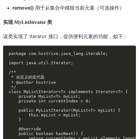
remove()
用于从集合中移除当前元素（可选操作）
实现 MyListIterator 类
该类实现了 Iterator 接口，提供便利元素的功能，如下：
package com.hxstrive.java_lang.iterable;

import java.util.Iterator;

/**

 * 自定义的迭代器

 * @author hxstrive

 */

class MyListIterator<T> implements Iterator<T> {

    private MyList<T> myList;

    private int currentIndex = 0;

    public MyListIterator(MyList<T> myList) {

        this.myList = myList;

    }

    @Override

    public boolean hasNext() {

        return currentIndex < myList.elements.length;