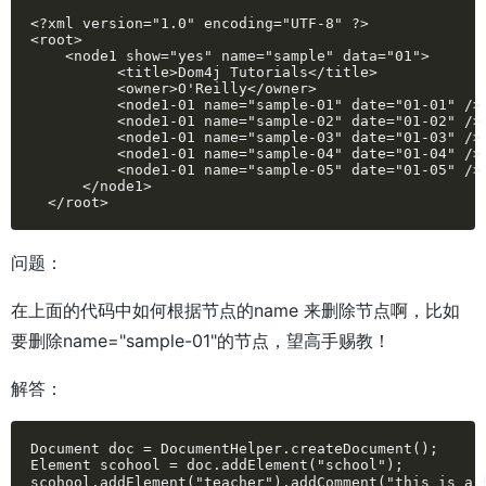
<?xml version="1.0" encoding="UTF-8" ?> 

<root>

    <node1 show="yes" name="sample" data="01">

          <title>Dom4j Tutorials</title> 

          <owner>O'Reilly</owner> 

          <node1-01 name="sample-01" date="01-01" /> 
          <node1-01 name="sample-02" date="01-02" /> 
          <node1-01 name="sample-03" date="01-03" /> 
          <node1-01 name="sample-04" date="01-04" /> 
          <node1-01 name="sample-05" date="01-05" /> 
      </node1>

  </root>
问题：
在上面的代码中如何根据节点的name 来删除节点啊，比如
要删除name="sample-01"的节点，望高手赐教！
解答：
Document doc = DocumentHelper.createDocument();

Element scohool = doc.addElement("school");

scohool.addElement("teacher").addComment("this is 