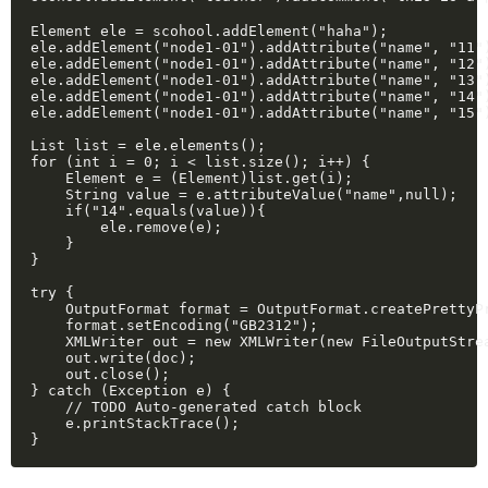
Element ele = scohool.addElement("haha");

ele.addElement("node1-01").addAttribute("name", "11")
ele.addElement("node1-01").addAttribute("name", "12")
ele.addElement("node1-01").addAttribute("name", "13")
ele.addElement("node1-01").addAttribute("name", "14")
ele.addElement("node1-01").addAttribute("name", "15")
List list = ele.elements();

for (int i = 0; i < list.size(); i++) {

    Element e = (Element)list.get(i);

    String value = e.attributeValue("name",null);

    if("14".equals(value)){

        ele.remove(e);

    }

}

try {

    OutputFormat format = OutputFormat.createPrettyPr
    format.setEncoding("GB2312");

    XMLWriter out = new XMLWriter(new FileOutputStrea
    out.write(doc);

    out.close();

} catch (Exception e) {

    // TODO Auto-generated catch block

    e.printStackTrace();

}