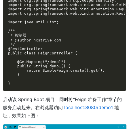
import org.springframework.http.ResponseEntity;

import org.springframework.web.bind.annotation.GetMap
import org.springframework.web.bind.annotation.Reques
import org.springframework.web.bind.annotation.RestCo
import java.util.List;

/**

 * 控制器

 * @author hxstrive.com

 */

@RestController

public class FeignController {

    @GetMapping("/demo1")

    public String demo1() {

        return SimpleFeign.create().get();

    }

}
启动该 Spring Boot 项目，同时将“Feign 准备工作”章节的
服务启动起来。在浏览器访问
localhost:8080/demo1
地
址，效果如下图：