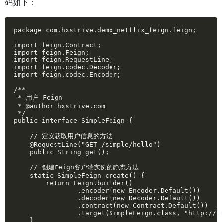
码如下：
package com.hxstrive.demo_netflix_feign.feign;

import feign.Contract;

import feign.Feign;

import feign.RequestLine;

import feign.codec.Decoder;

import feign.codec.Encoder;

/**

 * 用户 Feign

 * @author hxstrive.com

 */

public interface SimpleFeign {

    // 定义获取用户信息的方法

    @RequestLine("GET /simple/hello")

    public String get();

    // 创建Feign客户端实例的静态方法

    static SimpleFeign create() {

        return Feign.builder()

                .encoder(new Encoder.Default())

                .decoder(new Decoder.Default())

                .contract(new Contract.Default())

                .target(SimpleFeign.class, "http://lo
    }
