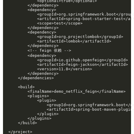
            <optional>true</optional>

        </dependency>

        <dependency>

            <groupId>org.springframework.boot</groupI
            <artifactId>spring-boot-starter-test</art
            <scope>test</scope>

        </dependency>

        <dependency>

            <groupId>org.projectlombok</groupId>

            <artifactId>lombok</artifactId>

        </dependency>

        <!-- feign 依赖 -->

        <dependency>

            <groupId>io.github.openfeign</groupId>

            <artifactId>feign-jackson</artifactId>

            <version>11.8</version>

        </dependency>

    </dependencies>

    <build>

        <finalName>demo_netflix_feign</finalName>

        <plugins>

            <plugin>

                <groupId>org.springframework.boot</gr
                <artifactId>spring-boot-maven-plugin<
            </plugin>

        </plugins>

    </build>

</project>