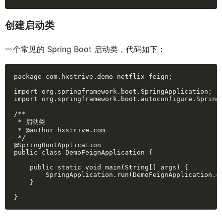
创建启动类
一个常见的 Spring Boot 启动类，代码如下：
package com.hxstrive.demo_netflix_feign;

import org.springframework.boot.SpringApplication;

import org.springframework.boot.autoconfigure.SpringB
/**

 * 启动类

 * @author hxstrive.com

 */

@SpringBootApplication

public class DemoFeignApplication {

    public static void main(String[] args) {

        SpringApplication.run(DemoFeignApplication.cl
    }

}