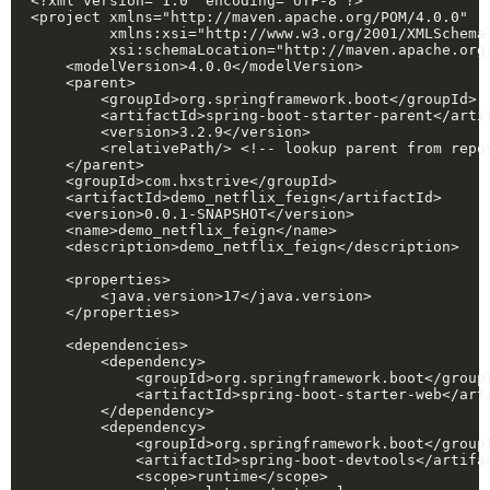
<?xml version="1.0" encoding="UTF-8"?>

<project xmlns="http://maven.apache.org/POM/4.0.0"

         xmlns:xsi="http://www.w3.org/2001/XMLSchema-
         xsi:schemaLocation="http://maven.apache.org
    <modelVersion>4.0.0</modelVersion>

    <parent>

        <groupId>org.springframework.boot</groupId>

        <artifactId>spring-boot-starter-parent</artif
        <version>3.2.9</version>

        <relativePath/> <!-- lookup parent from repos
    </parent>

    <groupId>com.hxstrive</groupId>

    <artifactId>demo_netflix_feign</artifactId>

    <version>0.0.1-SNAPSHOT</version>

    <name>demo_netflix_feign</name>

    <description>demo_netflix_feign</description>

    <properties>

        <java.version>17</java.version>

    </properties>

    <dependencies>

        <dependency>

            <groupId>org.springframework.boot</groupI
            <artifactId>spring-boot-starter-web</arti
        </dependency>

        <dependency>

            <groupId>org.springframework.boot</groupI
            <artifactId>spring-boot-devtools</artifac
            <scope>runtime</scope>
