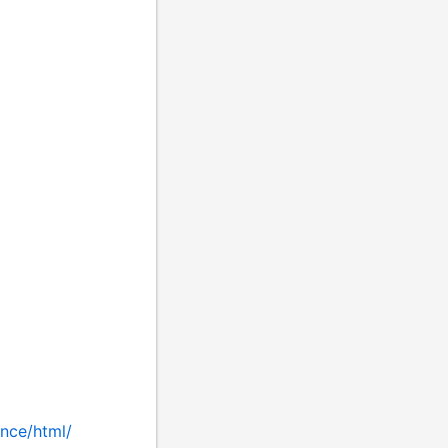
ence/html/