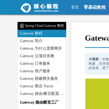
零基础教程
首页
Spring Cloud Gateway 教程
Gateway 教程
Gatew
Gateway 简介
Gateway 为什么需要网关
Gateway 父项目依赖
🎉摘要：
本教程
Gateway 订单服务
构建，支持请
的读者，需了解Sp
Gateway 用户服务
Gateway 搭建网关服务
Gateway 整合 Nacos
Gateway 路由/断言配置方式
Gateway 路由断言工厂