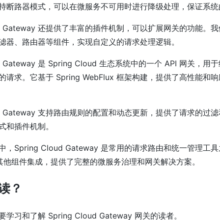
持断路器模式，可以在微服务不可用时进行降级处理，保证系统
Cloud Gateway 还提供了丰富的插件机制，可以扩展网关的功能
滤器、路由器等组件，实现自定义的请求处理逻辑。
oud Gateway 是 Spring Cloud 生态系统中的一个 API 网关
请求。它基于 Spring WebFlux 框架构建，提供了高性能和
Cloud Gateway 支持路由规则的配置和动态更新，提供了请求的
式和插件机制。
Spring Cloud Gateway 是常用的请求路由和统一管理工具之
d 的其他组件集成，提供了完整的微服务治理和网关解决方案。
读？
习和了解 Spring Cloud Gateway 网关的读者。