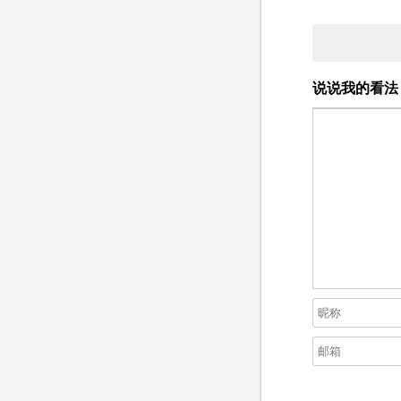
说说我的看法