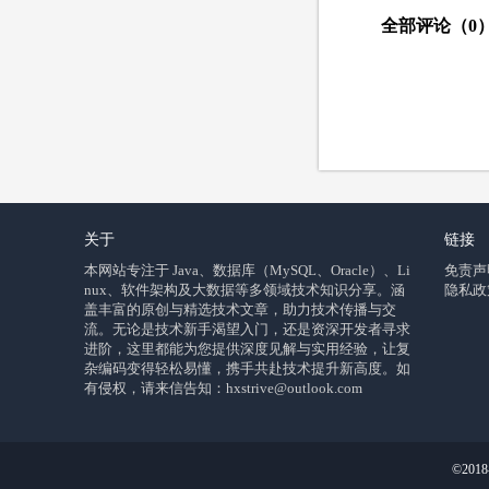
全部评论（
0
关于
链接
本网站专注于 Java、数据库（MySQL、Oracle）、Li
免责声
nux、软件架构及大数据等多领域技术知识分享。涵
隐私政
盖丰富的原创与精选技术文章，助力技术传播与交
流。无论是技术新手渴望入门，还是资深开发者寻求
进阶，这里都能为您提供深度见解与实用经验，让复
杂编码变得轻松易懂，携手共赴技术提升新高度。如
有侵权，请来信告知：hxstrive@outlook.com
©2018