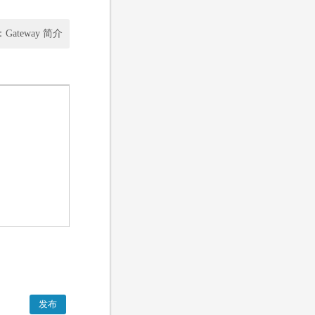
Gateway 简介
发布