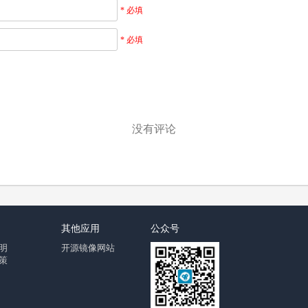
* 必填
* 必填
）
没有评论
其他应用
公众号
明
开源镜像网站
策