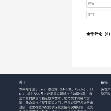
全部评论（
0
关于
链接
本网站专注于 Java、数据库（MySQL、Oracle）、Li
免责声
nux、软件架构及大数据等多领域技术知识分享。涵
隐私政
盖丰富的原创与精选技术文章，助力技术传播与交
流。无论是技术新手渴望入门，还是资深开发者寻求
进阶，这里都能为您提供深度见解与实用经验，让复