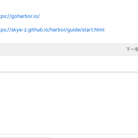
tps://goharbor.io/
tps://skye-z.github.io/harbor/guide/start.html
下一章