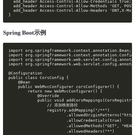
  add_header Access-Control-Allow-Credentials true;

  add_header Access-Control-Allow-Methods 'GET, POST,
  add_header Access-Control-Allow-Headers 'DNT,X-Mx-
}
Spring Boot示例
import org.springframework.context.annotation.Bean;

import org.springframework.context.annotation.Configu
import org.springframework.web.servlet.config.annotat
import org.springframework.web.servlet.config.annotat
@Configuration

public class CorsConfig {

    @Bean

    public WebMvcConfigurer corsConfigurer() {

        return new WebMvcConfigurer() {

            @Override

            public void addCorsMappings(CorsRegistry 
                // 添加映射路径

                registry.addMapping("/**")

                        .allowedOriginPatterns("h
                        .allowCredentials(true)   
                        .allowedMethods("GET", "HE
                        .allowedHeaders("*")    