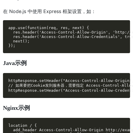
在 Node.js 中使用 Express 框架设置，如：
app.use(function(req, res, next) {

  res.header('Access-Control-Allow-Origin', 'http://e
  res.header('Access-Control-Allow-Credentials', true
  next();

});
Java示例
httpResponse.setHeader("Access-Control-Allow-Origin",
// 如果要把Cookie发到服务器，需要指定 Access-Control-Allow-
httpResponse.setHeader("Access-Control-Allow-Credent
Nginx示例
location / { 

  add_header Access-Control-Allow-Origin http://examp