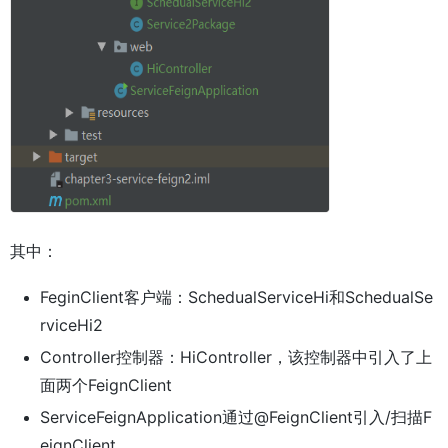
其中：
FeginClient客户端：SchedualServiceHi和SchedualSe
rviceHi2
Controller控制器：HiController，该控制器中引入了上
面两个FeignClient
ServiceFeignApplication通过@FeignClient引入/扫描F
eignClient