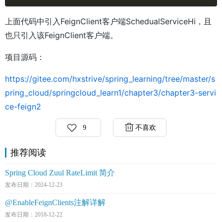
上面代码中引入FeignClient客户端SchedualServiceHi，且
也只引入该FeignClient客户端。
项目源码：
https://gitee.com/hxstrive/spring_learning/tree/master/s
pring_cloud/springcloud_learn1/chapter3/chapter3-servi
ce-feign2
9
不喜欢
推荐阅读
Spring Cloud Zuul RateLimit 简介
发布日期：2024-12-23
@EnableFeignClients注解详解
发布日期：2018-12-22