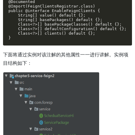
@Documented

@Import(FeignClientsRegistrar.class)

public @interface EnableFeignClients {

    String[] value() default {};

    String[] basePackages() default {};

    Class<?>[] basePackageClasses() default {};

    Class<?>[] defaultConfiguration() default {};

    Class<?>[] clients() default {};

}
下面将通过实例对该注解的其他属性一一进行讲解。实例项
目结构如下：