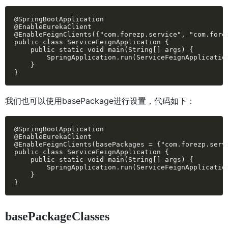
@SpringBootApplication

@EnableEurekaClient

@EnableFeignClients({"com.forezp.service", "com.forez
public class ServiceFeignApplication {

    public static void main(String[] args) {

        SpringApplication.run(ServiceFeignApplication
    }

}
我们也可以使用basePackage进行设置，代码如下：
@SpringBootApplication

@EnableEurekaClient

@EnableFeignClients(basePackages = {"com.forezp.servi
public class ServiceFeignApplication {

    public static void main(String[] args) {

        SpringApplication.run(ServiceFeignApplication
    }

}
basePackageClasses