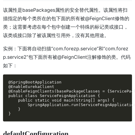
该属性是basePackages属性的安全替代属性。该属性将扫
描指定的每个类所在的包下面的所有被@FeignClient修饰的
类；这需要考虑在每个包中创建一个特殊的标记类或接口，
该类或接口除了被该属性引用外，没有其他用途。
实例：下面将自动扫描“com.forezp.service”和“com.forez
p.service2”包下面所有被@FeignClient注解修饰的类。代码
如下：
@SpringBootApplication

@EnableEurekaClient

@EnableFeignClients(basePackageClasses = {ServicePack
public class ServiceFeignApplication {

    public static void main(String[] args) {

        SpringApplication.run(ServiceFeignApplication
    }

}
defaultConfiguration