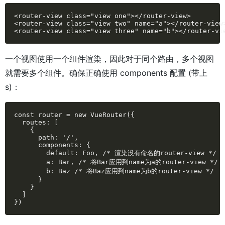
<router-view class="view one"></router-view>

<router-view class="view two" name="a"></router-view>
<router-view class="view three" name="b"></router-vi
一个视图使用一个组件渲染，因此对于同个路由，多个视图
就需要多个组件。确保正确使用 components 配置 (带上
s)：
const router = new VueRouter({

  routes: [

    {

      path: '/',

      components: {

        default: Foo, /* 渲染没有命名的router-view */

        a: Bar, /* 将Bar应用到name为a的router-view */

        b: Baz /* 将Baz应用到name为b的router-view */

      }

    }

  ]

})