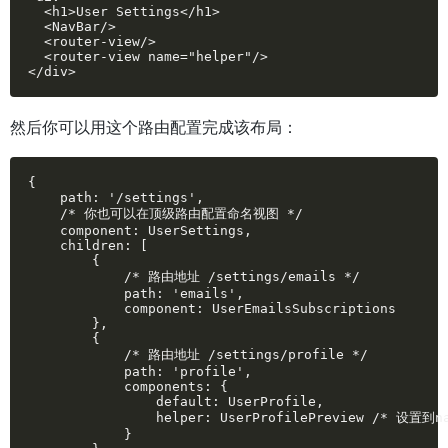
  <h1>User Settings</h1>

  <NavBar/>

  <router-view/>

  <router-view name="helper"/>

</div>
然后你可以用这个路由配置完成该布局：
{

    path: '/settings',

    /* 你也可以在顶级路由配置命名视图 */

    component: UserSettings,

    children: [

        {

            /* 路由地址 /settings/emails */

            path: 'emails',

            component: UserEmailsSubscriptions

        },

        {

            /* 路由地址 /settings/profile */

            path: 'profile',

            components: {

                default: UserProfile,

                helper: UserProfilePreview /* 设置到na
            }
