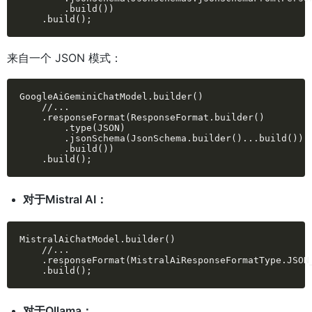
        .build())

    .build();
来自一个 JSON 模式：
GoogleAiGeminiChatModel.builder()

    //...

    .responseFormat(ResponseFormat.builder()

        .type(JSON)

        .jsonSchema(JsonSchema.builder()...build())

        .build())

    .build();
对于Mistral AI：
MistralAiChatModel.builder()

    //...

    .responseFormat(MistralAiResponseFormatType.JSON_
    .build();
对于Ollama：