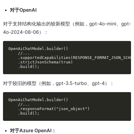
对于OpenAI
对于支持结构化输出的较新模型（例如，gpt-4o-mini、gpt-
4o-2024-08-06）：
OpenAiChatModel.builder()

    //...

    .supportedCapabilities(RESPONSE_FORMAT_JSON_SCHEM
    .strictJsonSchema(true)

    .build();
对于较旧的模型（例如，gpt-3.5-turbo、gpt-4）：
OpenAiChatModel.builder()

    //...

    .responseFormat("json_object")

    .build();
对于Azure OpenAI：