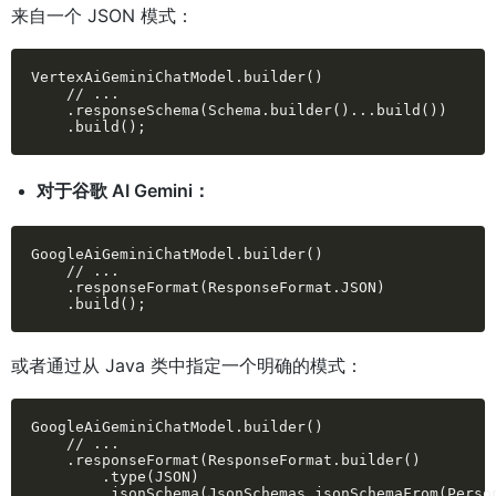
来自一个 JSON 模式：
VertexAiGeminiChatModel.builder()

    // ...

    .responseSchema(Schema.builder()...build())

    .build();
对于谷歌 AI Gemini：
GoogleAiGeminiChatModel.builder()

    // ...

    .responseFormat(ResponseFormat.JSON)

    .build();
或者通过从 Java 类中指定一个明确的模式：
GoogleAiGeminiChatModel.builder()

    // ...

    .responseFormat(ResponseFormat.builder()

        .type(JSON)

        .jsonSchema(JsonSchemas.jsonSchemaFrom(Person