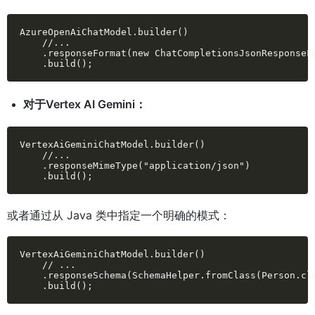
AzureOpenAiChatModel.builder()

    //...

    .responseFormat(new ChatCompletionsJsonResponseFo
    .build();
对于Vertex AI Gemini：
VertexAiGeminiChatModel.builder()

    //...

    .responseMimeType("application/json")

    .build();
或者通过从 Java 类中指定一个明确的模式：
VertexAiGeminiChatModel.builder()

    // ...

    .responseSchema(SchemaHelper.fromClass(Person.cla
    .build();