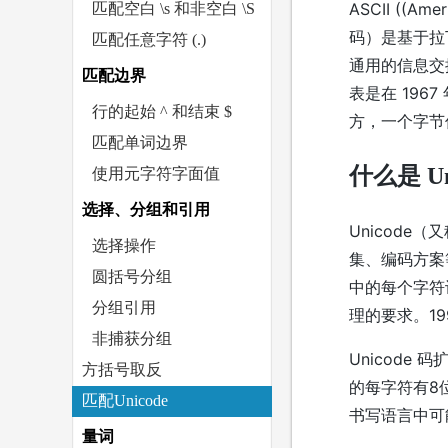
ASCII ((Ame
匹配空白 \s 和非空白 \S
码）是基于拉
匹配任意字符 (.)
通用的信息交换
匹配边界
表是在 196
行的起始 ^ 和结束 $
方，一个字节仅
匹配单词边界
什么是 Un
使用元字符字面值
选择、分组和引用
Unicod
选择操作
集、编码方案
圆括号分组
中的每个字符
分组引用
理的要求。19
非捕获分组
Unicode 
方括号取反
的每字符有8位
匹配Unicode
书写语言中可
量词