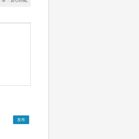
一章：贪心匹配
发布