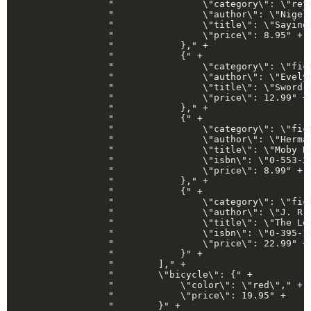
                "                \"category\": \"refe
                "                \"author\": \"Nigel 
                "                \"title\": \"Sayings
                "                \"price\": 8.95" +

                "            }," +

                "            {" +

                "                \"category\": \"fict
                "                \"author\": \"Evelyn
                "                \"title\": \"Sword o
                "                \"price\": 12.99" +

                "            }," +

                "            {" +

                "                \"category\": \"fict
                "                \"author\": \"Herman
                "                \"title\": \"Moby Di
                "                \"isbn\": \"0-553-21
                "                \"price\": 8.99" +

                "            }," +

                "            {" +

                "                \"category\": \"fict
                "                \"author\": \"J. R. 
                "                \"title\": \"The Lor
                "                \"isbn\": \"0-395-19
                "                \"price\": 22.99" +

                "            }" +

                "        ]," +

                "        \"bicycle\": {" +

                "            \"color\": \"red\"," +

                "            \"price\": 19.95" +

                "        }" +
