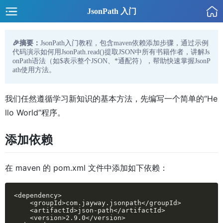
JsonPath 入门
🎉摘要：
JsonPath入门教程，包含maven依赖添加步骤，通过示例
代码演示如何用JsonPath.read()提取JSON中所有书籍作者，讲解Js
onPath语法（如$表示整个JSON、*通配符），帮助快速掌握JsonP
ath使用方法。
我们任然遵循学习新知识的基本方法，先编写一个简单的“He
llo World”程序。
添加依赖
在 maven 的 pom.xml 文件中添加如下依赖：
<dependency>

    <groupId>com.jayway.jsonpath</groupId>

    <artifactId>json-path</artifactId>

    <version>2.9.0</version>
