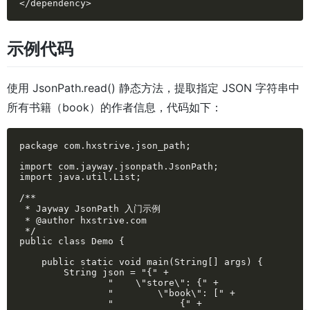
</dependency>
示例代码
使用 JsonPath.read() 静态方法，提取指定 JSON 字符串中
所有书籍（book）的作者信息，代码如下：
package com.hxstrive.json_path;

import com.jayway.jsonpath.JsonPath;

import java.util.List;

/**

 * Jayway JsonPath 入门示例

 * @author hxstrive.com

 */

public class Demo {

    public static void main(String[] args) {

        String json = "{" +

                "    \"store\": {" +

                "        \"book\": [" +

                "            {" +
