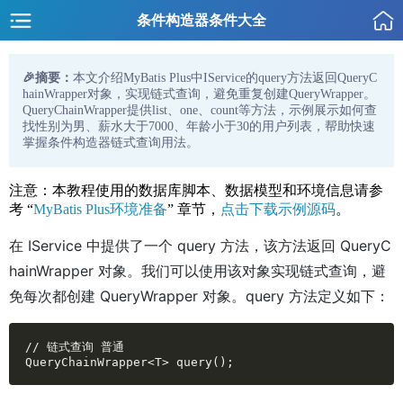
条件构造器条件大全
🎉摘要：
本文介绍MyBatis Plus中IService的query方法返回QueryC
hainWrapper对象，实现链式查询，避免重复创建QueryWrapper。
QueryChainWrapper提供list、one、count等方法，示例展示如何查
找性别为男、薪水大于7000、年龄小于30的用户列表，帮助快速
掌握条件构造器链式查询用法。
注意：本教程使用的数据库脚本、数据模型和环境信息请参
考 “
MyBatis Plus环境准备
” 章节，
点击下载示例源码
。
在 IService 中提供了一个 query 方法，该方法返回 QueryC
hainWrapper 对象。我们可以使用该对象实现链式查询，避
免每次都创建 QueryWrapper 对象。query 方法定义如下：
// 链式查询 普通

QueryChainWrapper<T> query();