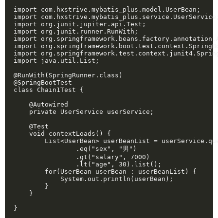
import com.hxstrive.mybatis_plus.model.UserBean;

import com.hxstrive.mybatis_plus.service.UserService;
import org.junit.jupiter.api.Test;

import org.junit.runner.RunWith;

import org.springframework.beans.factory.annotation.A
import org.springframework.boot.test.context.SpringBo
import org.springframework.test.context.junit4.Spring
import java.util.List;

@RunWith(SpringRunner.class)

@SpringBootTest

class Chain1Test {

    @Autowired

    private UserService userService;

    @Test

    void contextLoads() {

        List<UserBean> userBeanList = userService.que
                .eq("sex", "男")

                .gt("salary", 7000)

                .lt("age", 30).list();

        for(UserBean userBean : userBeanList) {

            System.out.println(userBean);

        }

    }

}