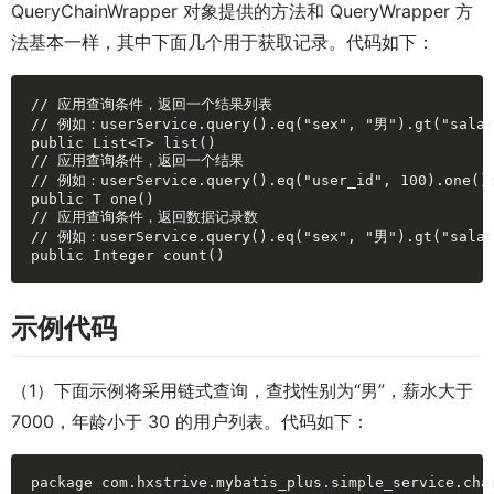
QueryChainWrapper 对象提供的方法和 QueryWrapper 方
法基本一样，其中下面几个用于获取记录。代码如下：
// 应用查询条件，返回一个结果列表

// 例如：userService.query().eq("sex", "男").gt("salary
public List<T> list()

// 应用查询条件，返回一个结果

// 例如：userService.query().eq("user_id", 100).one();
public T one()

// 应用查询条件，返回数据记录数

// 例如：userService.query().eq("sex", "男").gt("salary
public Integer count()
示例代码
（1）下面示例将采用链式查询，查找性别为“男”，薪水大于
7000，年龄小于 30 的用户列表。代码如下：
package com.hxstrive.mybatis_plus.simple_service.chai