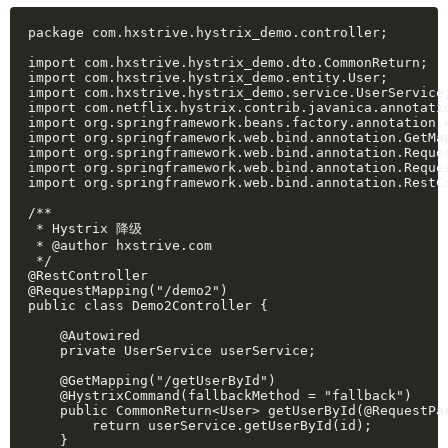
package com.hxstrive.hystrix_demo.controller;

import com.hxstrive.hystrix_demo.dto.CommonReturn;

import com.hxstrive.hystrix_demo.entity.User;

import com.hxstrive.hystrix_demo.service.UserService;
import com.netflix.hystrix.contrib.javanica.annotatio
import org.springframework.beans.factory.annotation.A
import org.springframework.web.bind.annotation.GetMap
import org.springframework.web.bind.annotation.Reques
import org.springframework.web.bind.annotation.Reques
import org.springframework.web.bind.annotation.RestCo
/**

 * Hystrix 降级

 * @author hxstrive.com

 */

@RestController

@RequestMapping("/demo2")

public class Demo2Controller {

    @Autowired

    private UserService userService;

    @GetMapping("/getUserById")

    @HystrixCommand(fallbackMethod = "fallback")

    public CommonReturn<User> getUserById(@RequestPar
        return userService.getUserById(id);

    }
