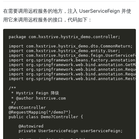
在需要调用远程服务的地方，注入 UserServiceFeign 并使
用它来调用远程服务的接口，代码如下：
package com.hxstrive.hystrix_demo.controller;

import com.hxstrive.hystrix_demo.dto.CommonReturn;

import com.hxstrive.hystrix_demo.entity.User;

import com.hxstrive.hystrix_demo.feign.UserServiceFei
import org.springframework.beans.factory.annotation.A
import org.springframework.web.bind.annotation.GetMap
import org.springframework.web.bind.annotation.Reques
import org.springframework.web.bind.annotation.Reques
import org.springframework.web.bind.annotation.RestCo
/**

 * Hystrix Feign 降级

 * @author hxstrive.com

 */

@RestController

@RequestMapping("/demo7")

public class Demo7Controller {

    @Autowired

    private UserServiceFeign userServiceFeign;
