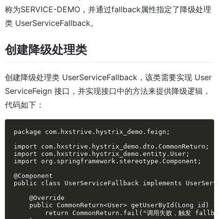
称为SERVICE-DEMO，并通过fallback属性指定了降级处理
类 UserServiceFallback。
创建降级处理类
创建降级处理类 UserServiceFallback，该类需要实现 User
ServiceFeign 接口，并实现接口中的方法来提供降级逻辑，
代码如下：
package com.hxstrive.hystrix_demo.feign;

import com.hxstrive.hystrix_demo.dto.CommonReturn;

import com.hxstrive.hystrix_demo.entity.User;

import org.springframework.stereotype.Component;

@Component

public class UserServiceFallback implements UserServi
    @Override

    public CommonReturn<User> getUserById(Long id) {

        return CommonReturn.fail("调用失败，触发 fallbac