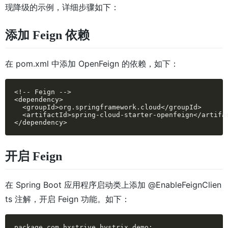
现降级的示例，详细步骤如下：
添加 Feign 依赖
在 pom.xml 中添加 OpenFeign 的依赖，如下：
<!-- Feign -->

<dependency>

  <groupId>org.springframework.cloud</groupId>

  <artifactId>spring-cloud-starter-openfeign</artifac
</dependency>
开启 Feign
在 Spring Boot 应用程序启动类上添加 @EnableFeignClien
ts 注解，开启 Feign 功能。如下：
package com.hxstrive.hystrix_demo;
