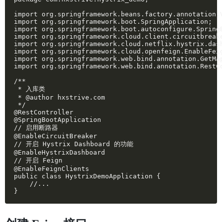
import org.springframework.beans.factory.annotation.V
import org.springframework.boot.SpringApplication;

import org.springframework.boot.autoconfigure.SpringB
import org.springframework.cloud.client.circuitbreake
import org.springframework.cloud.netflix.hystrix.dash
import org.springframework.cloud.openfeign.EnableFeig
import org.springframework.web.bind.annotation.GetMap
import org.springframework.web.bind.annotation.RestCo
/**

 * 入库类

 * @author hxstrive.com

 */

@RestController

@SpringBootApplication

// 启用断路器

@EnableCircuitBreaker

// 开启 Hystrix Dashboard 的功能

@EnableHystrixDashboard

// 开启 Feign

@EnableFeignClients

public class HystrixDemoApplication {

    //...

}