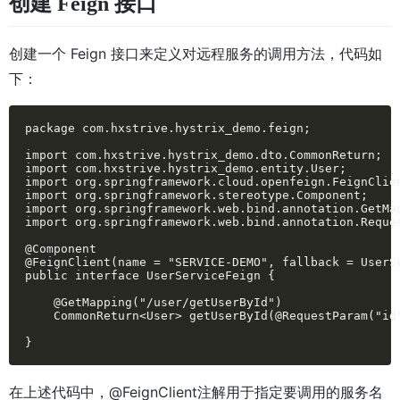
创建 Feign 接口
创建一个 Feign 接口来定义对远程服务的调用方法，代码如
下：
package com.hxstrive.hystrix_demo.feign;

import com.hxstrive.hystrix_demo.dto.CommonReturn;

import com.hxstrive.hystrix_demo.entity.User;

import org.springframework.cloud.openfeign.FeignClien
import org.springframework.stereotype.Component;

import org.springframework.web.bind.annotation.GetMap
import org.springframework.web.bind.annotation.Reques
@Component

@FeignClient(name = "SERVICE-DEMO", fallback = UserSe
public interface UserServiceFeign {

    @GetMapping("/user/getUserById")

    CommonReturn<User> getUserById(@RequestParam("id"
}
在上述代码中，@FeignClient注解用于指定要调用的服务名