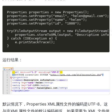
Properties properties = new Properties();

properties.setProperty("email", "helen@gmail.com");

properties.setProperty("name", "helen");

properties.setProperty("id", "1000");

try(FileOutputStream output = new FileOutputStream("D
    properties.storeToXML(output, "Descriptive inform
} catch (IOException e) {

    e.printStackTrace();

}
运行结果：
默认情况下，Properties XML属性文件的编码是UTF-8。这
与非XML属性文件的默认编码相反。如果需要为 XML 文件使