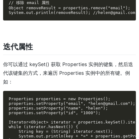
// 移除 email 属性

Object removeResult = properties.remove("email");

System.out.println(removeResult); //helen@gmail.com
迭代属性
你可以通过 keySet() 获取 Properties 实例的键集，然后迭
代该键集的方式，来遍历 Properties 实例中的所有键。例
如：
Properties properties = new Properties();

properties.setProperty("email", "helen@gmail.com");

properties.setProperty("name", "helen");

properties.setProperty("id", "1000");

Iterator<Object> iterator = properties.keySet().itera
while (iterator.hasNext()) {

    String key = (String) iterator.next();

    System.out.println(key + "=" + properties.getProp