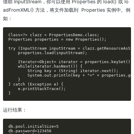
借助 InputStream，你可以使用 Properties 的 load() 或 lo
adFromXML() 方法，将文件加载到 Properties 实例中。例
如：
Class<?> clazz = PropertiesDemo.class;

Properties properties = new Properties();

try (InputStream inputStream = clazz.getResourceAsStr
    properties.load(inputStream);

    Iterator<Object> iterator = properties.keySet().i
    while(iterator.hasNext()) {

        String key = (String) iterator.next();

        System.out.println(key + "=" + properties.get
    }

} catch (Exception e) {

    e.printStackTrace();

}
运行结果：
db.pool.initialSize=5

db.password=123456
