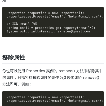
Properties properties = new Properties();

properties.setProperty("email", "helen@gmail.com");

// 获取 email 的值

String email = properties.getProperty("email");

System.out.println(email); //helen@gmail.com
移除属性
你也可以使用 Properties 实例的 remove() 方法来移除其中
的属性，只需将待移除属性的键作为参数传递给 remove()
方法即可。例如：
Properties properties = new Properties();

properties.setProperty("email", "helen@gmail.com");
