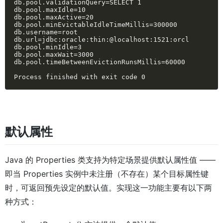
db.pool.validationQuery=SELECT 1

db.pool.maxIdle=10

db.pool.maxActive=20

db.pool.minEvictableIdleTimeMillis=300000

db.username=root

db.url=jdbc:oracle:thin:@localhost:1521:orcl

db.pool.minIdle=3

db.pool.maxWait=3000

db.pool.timeBetweenEvictionRunsMillis=60000

Process finished with exit code 0
默认属性
Java 的 Properties 类支持为特定场景提供默认属性值 ——
即当 Properties 实例中未注册（不存在）某个目标属性键
时，可返回预先设定的默认值。实现这一功能主要有以下两
种方式：