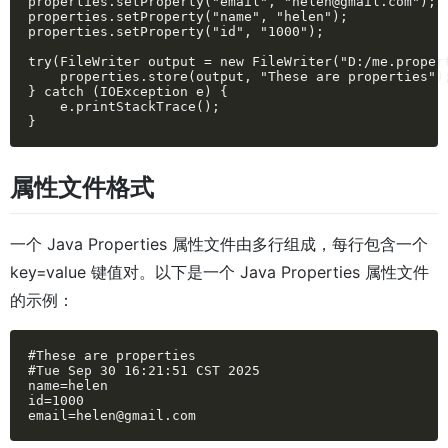
properties.setProperty("email", "helen@gmail.com");

properties.setProperty("name", "helen");

properties.setProperty("id", "1000");

try(FileWriter output = new FileWriter("D:/me.propert
    properties.store(output, "These are properties");
} catch (IOException e) {

    e.printStackTrace();

}
属性文件格式
一个 Java Properties 属性文件由多行组成，每行包含一个
key=value 键值对。以下是一个 Java Properties 属性文件
的示例：
#These are properties

#Tue Sep 30 16:21:51 CST 2025

name=helen

id=1000

email=helen@gmail.com