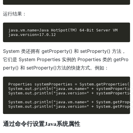
运行结果：
java.vm.name=Java HotSpot(TM) 64-Bit Server VM

java.version=17.0.12
System 类还拥有 getProperty() 和 setProperty() 方法，
它们是 System Properties 实例的 Properties 类的 getPro
perty() 和 setProperty()方法的快捷方式。例如：
Properties systemProperties = System.getProperties();
System.out.println("java.vm.name=" + systemProperties
System.out.println("java.version=" + systemProperties
System.out.println("java.vm.name=" + System.getProper
System.out.println("java.version=" + System.getPrope
通过命令行设置Java系统属性