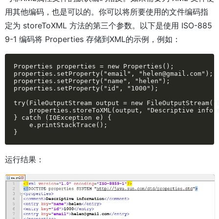
用其他编码，也是可以的。你可以将所要使用的文件编码指
定为 storeToXML 方法的第三个参数。以下是使用 ISO-885
9-1 编码将 Properties 存储到XML的示例，例如：
Properties properties = new Properties();

properties.setProperty("email", "helen@gmail.com");

properties.setProperty("name", "helen");

properties.setProperty("id", "1000");

try(FileOutputStream output = new FileOutputStream("D
    properties.storeToXML(output, "Descriptive inform
} catch (IOException e) {

    e.printStackTrace();

}
运行结果：