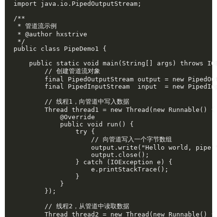
import java.io.PipedOutputStream;

/**

 * 管道流示例

 * @author hxstrive

 */

public class PipeDemo1 {

    public static void main(String[] args) throws IOE
        // 创建管道流对象

        final PipedOutputStream output = new PipedOut
        final PipedInputStream  input  = new PipedInp
        // 线程1，向管道中写入数据

        Thread thread1 = new Thread(new Runnable() {

            @Override

            public void run() {

                try {

                    // 向管道写入一个字节数组

                    output.write("Hello world, pipe!"
                    output.close();

                } catch (IOException e) {

                    e.printStackTrace();

                }

            }

        });

        // 线程2，从管道中读取数据

        Thread thread2 = new Thread(new Runnable() {
