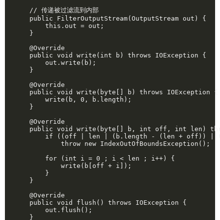
    // 传递被过滤流到内部

    public FilterOutputStream(OutputStream out) {

        this.out = out;

    }

    @Override

    public void write(int b) throws IOException {

        out.write(b);

    }

    @Override

    public void write(byte[] b) throws IOException {

        write(b, 0, b.length);

    }

    @Override

    public void write(byte[] b, int off, int len) thr
        if ((off | len | (b.length - (len + off)) | (
            throw new IndexOutOfBoundsException();

        for (int i = 0 ; i < len ; i++) {

            write(b[off + i]);

        }

    }

    @Override

    public void flush() throws IOException {

        out.flush();

    }
