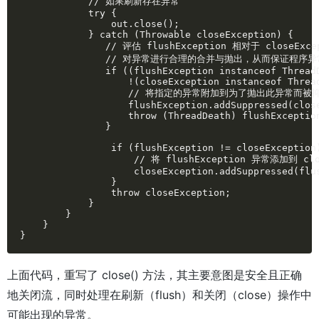
            // 如果刷新存在异常

            try {

                out.close();

            } catch (Throwable closeException) {

               // 评估 flushException 相对于 closeEx
               // 对异常进行合理的合并与抛出，从而保证程序
               if ((flushException instanceof ThreadD
                   !(closeException instanceof Thread
                   // 将指定的异常附加到为了抛出此异常而被
                   flushException.addSuppressed(close
                   throw (ThreadDeath) flushException
               }

                if (flushException != closeException)
                    // 将 flushException 异常添加到 
                    closeException.addSuppressed(flus
                }

                throw closeException;

            }

        }

    }

}
上面代码，重写了 close() 方法，其主要意图是安全且正确
地关闭流，同时处理在刷新（flush）和关闭（close）操作中
可能出现的异常。