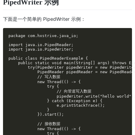
PipedWriter 示例
下面是一个简单的 PipedWriter 示例：
package com.hxstrive.java_io;

import java.io.PipedReader;

import java.io.PipedWriter;

public class PipedReaderExample {

    public static void main(String[] args) throws Exc
        try(PipedWriter pipedWriter = new PipedWriter
            PipedReader pipedReader = new PipedReader
            // 写入数据

            new Thread(() -> {

                try {

                    // 向管道写入数据

                    pipedWriter.write("hello world");
                } catch (Exception e) {

                    e.printStackTrace();

                }

            }).start();

            // 接收数据

            new Thread(() -> {

                try {
