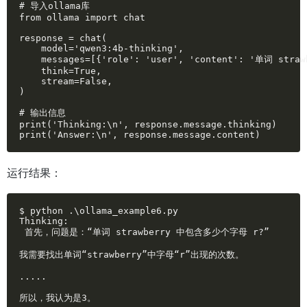
# 导入ollama库

from ollama import chat

response = chat(

    model='qwen3:4b-thinking',

    messages=[{'role': 'user', 'content': '单词 st
    think=True,

    stream=False,

)

# 输出信息

print('Thinking:\n', response.message.thinking)

print('Answer:\n', response.message.content)
运行结果：
$ python .\ollama_example6.py

Thinking:

 首先，问题是：“单词 strawberry 中包含多少个字母 r?”

我需要找出单词“strawberry”中字母“r”出现的次数。

.....

所以，我认为是3。
