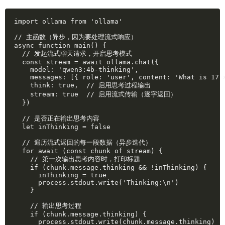
import ollama from 'ollama'

// 主函数（异步，因为要处理流式响应）

async function main() {

  // 发起流式聊天请求，开启思考模式

  const stream = await ollama.chat({

    model: 'qwen3:4b-thinking', 

    messages: [{ role: 'user', content: 'What is 17 ×
    think: true,  // 启用思考过程输出

    stream: true  // 启用流式传输（逐字返回）

  })

  // 是否正在输出思考内容

  let inThinking = false

  // 遍历流式返回的每一段数据（异步迭代）

  for await (const chunk of stream) {

    // 第一次输出思考内容时，打印标题

    if (chunk.message.thinking && !inThinking) {

      inThinking = true

      process.stdout.write('Thinking:\n')

    }

    // 输出思考过程

    if (chunk.message.thinking) {

      process.stdout.write(chunk.message.thinking)
