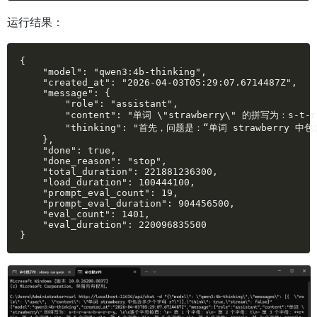
运行结果：
{

    "model": "qwen3:4b-thinking",

    "created_at": "2026-04-03T05:29:07.6714487Z",

    "message": {

        "role": "assistant",

        "content": "单词 \"strawberry\" 的拼写为：
        "thinking": "首先，问题是：“单词 strawberry
    },

    "done": true,

    "done_reason": "stop",

    "total_duration": 221881236300,

    "load_duration": 100444100,

    "prompt_eval_count": 19,

    "prompt_eval_duration": 904456500,

    "eval_count": 1401,

    "eval_duration": 220096835500

}