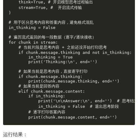
    think=True, # 开启模型思考过程输出

    stream=True, #  开启流式传输

)

# 用于区分思考内容和答案内容，避免格式混乱

in_thinking = False

# 遍历流式返回的每一段数据（逐字/逐块接收）

for chunk in stream:

    # 当前片段是思考内容 + 之前还没开始打印思考

    if chunk.message.thinking and not in_thinking:

        in_thinking = True

        print('Thinking:\n', end='')

    # 如果当前是思考内容，直接逐字打印

    if chunk.message.thinking:

        print(chunk.message.thinking, end='')

    # 如果当前是回答内容

    elif chunk.message.content:

        if in_thinking:

            print('\n\nAnswer:\n', end='')  # 思
            in_thinking = False  # 退出思考阶段

        # 逐字打印答案内容

        print(chunk.message.content, end='')
运行结果：