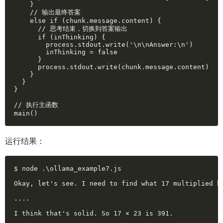
    }

    // 输出最终答案

    else if (chunk.message.content) {

      // 思考结束，切换到答案输出

      if (inThinking) {

        process.stdout.write('\n\nAnswer:\n')

        inThinking = false

      }

      process.stdout.write(chunk.message.content)

    }

  }

}

// 执行主函数

main()
运行结果：
$ node .\ollama_example7.js

Okay, let's see. I need to find what 17 multiplied b
....

I think that's solid. So 17 × 23 is 391.
