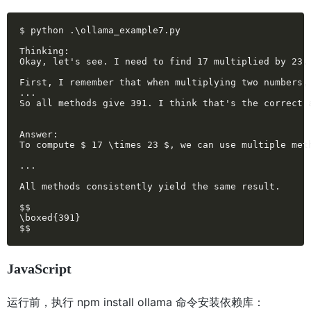
$ python .\ollama_example7.py

Thinking:

Okay, let's see. I need to find 17 multiplied by 23.
First, I remember that when multiplying two numbers,
...

So all methods give 391. I think that's the correct 
Answer:

To compute $ 17 \times 23 $, we can use multiple met
...

All methods consistently yield the same result.

$$

\boxed{391}

$$
JavaScript
运行前，执行 npm install ollama 命令安装依赖库：