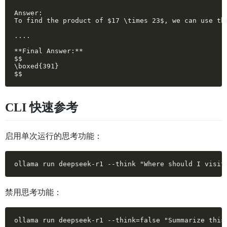
Answer:

To find the product of $17 \times 23$, we can use th
....

**Final Answer:**

$$

\boxed{391}

$$
CLI 快速参考
启用单次运行的思考功能：
ollama run deepseek-r1 --think "Where should I visit
禁用思考功能：
ollama run deepseek-r1 --think=false "Summarize this