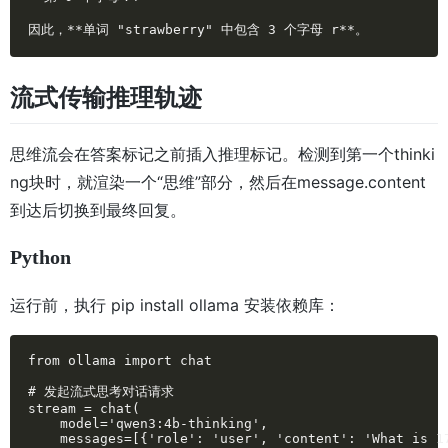
因此，**单词 "strawberry" 中包含 3 个字母 r**。
流式传输推理轨迹
思维流会在答案标记之前插入推理标记。检测到第一个thinki
ng块时，就渲染一个“思维”部分，然后在message.content
到达后切换到最终回复。
Python
运行前，执行 pip install ollama 安装依赖库：
from ollama import chat

# 发起流式思考对话请求

stream = chat(

    model='qwen3:4b-thinking',

    messages=[{'role': 'user', 'content': 'What is 17