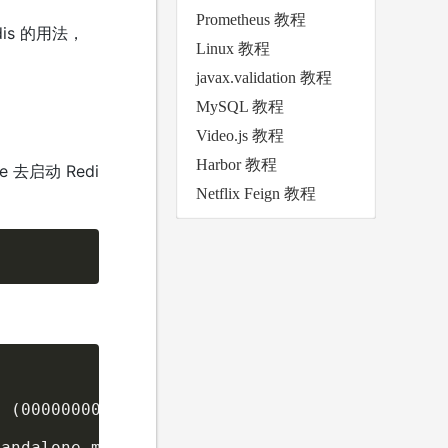
Prometheus 教程
dis 的用法，
Linux 教程
javax.validation 教程
MySQL 教程
Video.js 教程
Harbor 教程
e 去启动 Redi
Netflix Feign 教程
 (00000000/0) 64 bit

andalone mode
