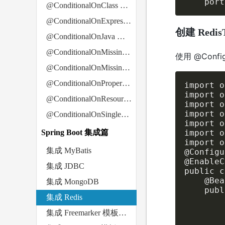
    port
@ConditionalOnClass 注解
@ConditionalOnExpression 注解
创建 RedisT
@ConditionalOnJava 注解
@ConditionalOnMissingClass 注解
使用 @Confi
@ConditionalOnMissingBean 注解
@ConditionalOnProperty 注解
import o
import o
@ConditionalOnResource 注解
import o
import o
@ConditionalOnSingleCandidate 注解
import o
Spring Boot 集成篇
import o
import o
集成 MyBatis
@Configu
@EnableC
集成 JDBC
public c
    @Bean
集成 MongoDB
    publ
集成 Redis
       
        
集成 Freemarker 模板引擎
        