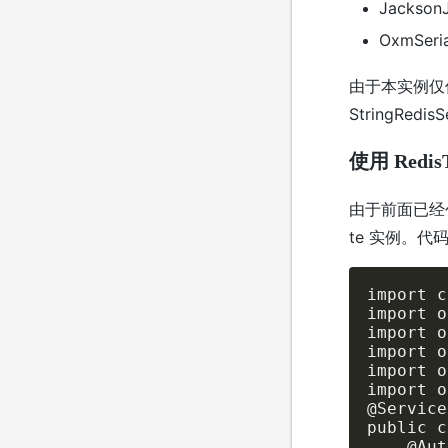
Jackson
OxmSeri
由于本实例仅
StringRedisS
使用 RedisT
由于前面已经创建了
te 实例。代
import c
import o
import o
import o
import o
import o
@Service

public c
    @Aut