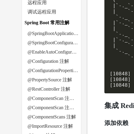
远程应用
 |`-._`-
 |    `-
调试远程应用
  `-._  
 |`-._`-
Spring Boot 常用注解
 |    `-
@SpringBootApplication 注解
  `-._  
 |`-._`-
@SpringBootConfiguration 注解
 |    `-
  `-._  
@EnableAutoConfiguration 注解
      `-
@Configuration 注解
        
        
@ConfigurationProperties 注解
[10848] 
[10848] 
@PropertySource 注解
[10848] 
@RestController 注解
@ComponentScan 注解（1）
集成 Redi
@ComponentScan 注解（2）
@ComponentScans 注解
添加依赖
@ImportResource 注解