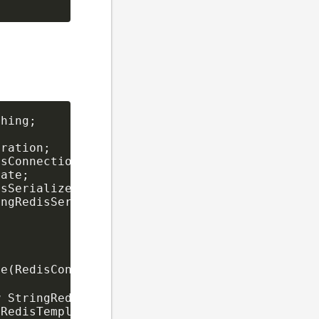
hing;

ration;

sConnectionFactory;

ate;

sSerializer;

ngRedisSerializer;

e(RedisConnectionFactory redisConnectionFacto
 StringRedisSerializer();

RedisTemplate<>();
