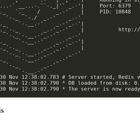
...-` __...-.``-._|'` _.-'|     Port: 6379

._   `._    /     _.-'    |     PID: 10848

  `-._  `-./  _.-'    _.-'

._    `-.__.-'    _.-'_.-'|

._`-._        _.-'_.-'    |           http://
  `-._`-.__.-'_.-'    _.-'

._    `-.__.-'    _.-'_.-'|

._`-._        _.-'_.-'    |

  `-._`-.__.-'_.-'    _.-'

._    `-.__.-'    _.-'

  `-._        _.-'

      `-.__.-'

30 Nov 12:38:02.783 # Server started, Redis v
30 Nov 12:38:02.790 * DB loaded from disk: 0.
30 Nov 12:38:02.790 * The server is now read
s