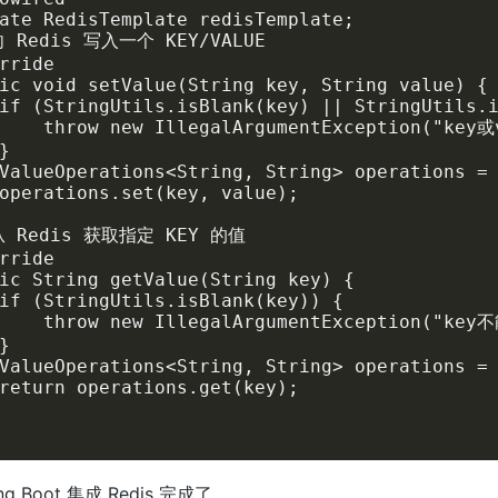
ate RedisTemplate redisTemplate;

向 Redis 写入一个 KEY/VALUE

rride

ic void setValue(String key, String value) {

if (StringUtils.isBlank(key) || StringUtils.i
     throw new IllegalArgumentException("key


ValueOperations<String, String> operations = 
operations.set(key, value);

从 Redis 获取指定 KEY 的值

rride

ic String getValue(String key) {

if (StringUtils.isBlank(key)) {

     throw new IllegalArgumentException("key


ValueOperations<String, String> operations = 
return operations.get(key);

g Boot 集成 Redis 完成了。