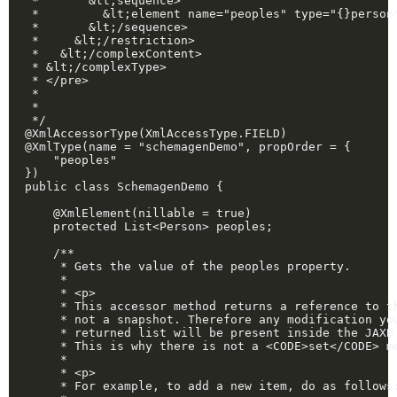
 *       &lt;sequence>

 *         &lt;element name="peoples" type="{}person"
 *       &lt;/sequence>

 *     &lt;/restriction>

 *   &lt;/complexContent>

 * &lt;/complexType>

 * </pre>

 * 

 * 

 */

@XmlAccessorType(XmlAccessType.FIELD)

@XmlType(name = "schemagenDemo", propOrder = {

    "peoples"

})

public class SchemagenDemo {

    @XmlElement(nillable = true)

    protected List<Person> peoples;

    /**

     * Gets the value of the peoples property.

     * 

     * <p>

     * This accessor method returns a reference to th
     * not a snapshot. Therefore any modification you
     * returned list will be present inside the JAXB 
     * This is why there is not a <CODE>set</CODE> me
     * 

     * <p>

     * For example, to add a new item, do as follows: