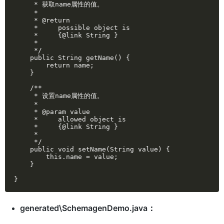
     * 获取name属性的值。

     * 

     * @return

     *     possible object is

     *     {@link String }

     *     

     */

    public String getName() {

        return name;

    }

    /**

     * 设置name属性的值。

     * 

     * @param value

     *     allowed object is

     *     {@link String }

     *     

     */

    public void setName(String value) {

        this.name = value;

    }

}
generated\SchemagenDemo.java：