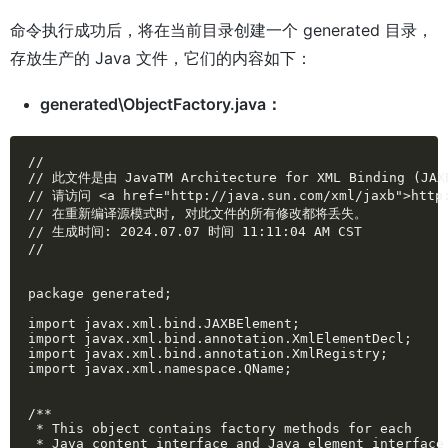
命令执行成功后，将在当前目录创建一个 generated 目录，
存放生产的 Java 文件，它们的内容如下：
generated\ObjectFactory.java：
//

// 此文件是由 JavaTM Architecture for XML Binding (JA
// 请访问 <a href="http://java.sun.com/xml/jaxb">http:
// 在重新编译源模式时, 对此文件的所有修改都将丢失。

// 生成时间: 2024.07.07 时间 11:11:04 AM CST 

//

package generated;

import javax.xml.bind.JAXBElement;

import javax.xml.bind.annotation.XmlElementDecl;

import javax.xml.bind.annotation.XmlRegistry;

import javax.xml.namespace.QName;

/**

 * This object contains factory methods for each 

 * Java content interface and Java element interface 