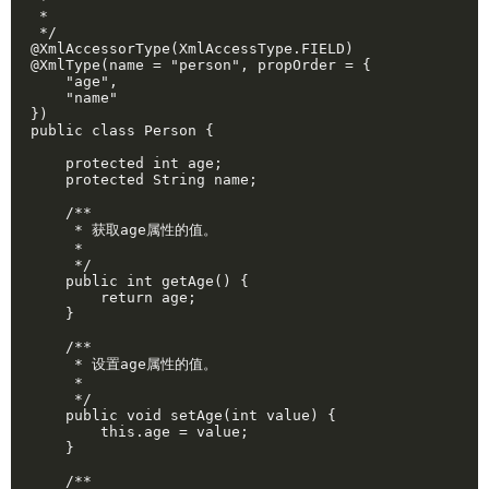
 * 

 */

@XmlAccessorType(XmlAccessType.FIELD)

@XmlType(name = "person", propOrder = {

    "age",

    "name"

})

public class Person {

    protected int age;

    protected String name;

    /**

     * 获取age属性的值。

     * 

     */

    public int getAge() {

        return age;

    }

    /**

     * 设置age属性的值。

     * 

     */

    public void setAge(int value) {

        this.age = value;

    }

    /**
