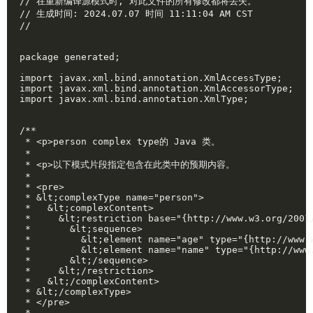
// 在重新编译源模式时, 对此文件的所有修改都将丢失。

// 生成时间: 2024.07.07 时间 11:11:04 AM CST 

//

package generated;

import javax.xml.bind.annotation.XmlAccessType;

import javax.xml.bind.annotation.XmlAccessorType;

import javax.xml.bind.annotation.XmlType;

/**

 * <p>person complex type的 Java 类。

 * 

 * <p>以下模式片段指定包含在此类中的预期内容。

 * 

 * <pre>

 * &lt;complexType name="person">

 *   &lt;complexContent>

 *     &lt;restriction base="{http://www.w3.org/2001/
 *       &lt;sequence>

 *         &lt;element name="age" type="{http://www.w
 *         &lt;element name="name" type="{http://www.
 *       &lt;/sequence>

 *     &lt;/restriction>

 *   &lt;/complexContent>

 * &lt;/complexType>

 * </pre>

 * 
