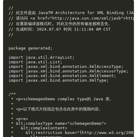
//

// 此文件是由 JavaTM Architecture for XML Binding (JA
// 请访问 <a href="http://java.sun.com/xml/jaxb">http:
// 在重新编译源模式时, 对此文件的所有修改都将丢失。

// 生成时间: 2024.07.07 时间 11:11:04 AM CST 

//

package generated;

import java.util.ArrayList;

import java.util.List;

import javax.xml.bind.annotation.XmlAccessType;

import javax.xml.bind.annotation.XmlAccessorType;

import javax.xml.bind.annotation.XmlElement;

import javax.xml.bind.annotation.XmlType;

/**

 * <p>schemagenDemo complex type的 Java 类。

 * 

 * <p>以下模式片段指定包含在此类中的预期内容。

 * 

 * <pre>

 * &lt;complexType name="schemagenDemo">

 *   &lt;complexContent>

 *     &lt;restriction base="{http://www.w3.org/2001/