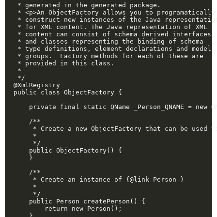
 * generated in the generated package. 

 * <p>An ObjectFactory allows you to programatically 
 * construct new instances of the Java representation
 * for XML content. The Java representation of XML 

 * content can consist of schema derived interfaces 

 * and classes representing the binding of schema 

 * type definitions, element declarations and model 

 * groups.  Factory methods for each of these are 

 * provided in this class.

 * 

 */

@XmlRegistry

public class ObjectFactory {

    private final static QName _Person_QNAME = new QN
    /**

     * Create a new ObjectFactory that can be used t
     * 

     */

    public ObjectFactory() {

    }

    /**

     * Create an instance of {@link Person }

     * 

     */

    public Person createPerson() {

        return new Person();

    }
