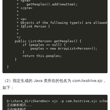
     * <pre>

     *    getPeoples().add(newItem);

     * </pre>

     * 

     * 

     * <p>

     * Objects of the following type(s) are allowed i
     * {@link Person }

     * 

     * 

     */

    public List<Person> getPeoples() {

        if (peoples == null) {

            peoples = new ArrayList<Person>();

        }

        return this.peoples;

    }

}
（2）指定生成的 Java 类所在的包名为 com.hxstrive.xjc，
如下：
D:\share_dir\ShareDoc> xjc -p com.hxstrive.xjc schema
正在解析模式...

正在编译模式...
