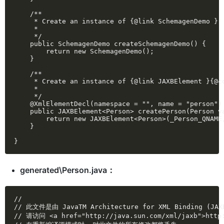
    /**

     * Create an instance of {@link SchemagenDemo }

     * 

     */

    public SchemagenDemo createSchemagenDemo() {

        return new SchemagenDemo();

    }

    /**

     * Create an instance of {@link JAXBElement }{@co
     * 

     */

    @XmlElementDecl(namespace = "", name = "person")

    public JAXBElement<Person> createPerson(Person va
        return new JAXBElement<Person>(_Person_QNAME,
    }

}
generated\Person.java：
//

// 此文件是由 JavaTM Architecture for XML Binding (JA
// 请访问 <a href="http://java.sun.com/xml/jaxb">http: