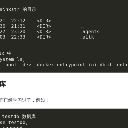
rs\hxstr 的目录

21  22:12    <DIR>          .

30  21:31    <DIR>          ..

27  23:20    <DIR>          .agents

03  22:33    <DIR>          .aitk

ux 中

ystem ls;

  boot  dev  docker-entrypoint-initdb.d  ent
库
面已经学习过了，例如：
testdb 数据库

se testdb;

 changed
