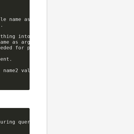
le name as an argument.

.

thing into given outfile.

ame as argument.

eded for processing binlog with multi-byte ch
ent.

 name2 value2 ...) for the next query to pick
uring query
