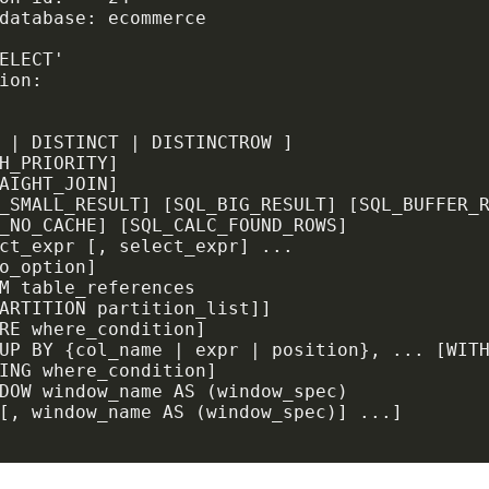
database: ecommerce

ELECT'

ion:

 | DISTINCT | DISTINCTROW ]

H_PRIORITY]

AIGHT_JOIN]

_SMALL_RESULT] [SQL_BIG_RESULT] [SQL_BUFFER_R
_NO_CACHE] [SQL_CALC_FOUND_ROWS]

ct_expr [, select_expr] ...

o_option]

M table_references

ARTITION partition_list]]

RE where_condition]

UP BY {col_name | expr | position}, ... [WITH
ING where_condition]

DOW window_name AS (window_spec)

[, window_name AS (window_spec)] ...]
