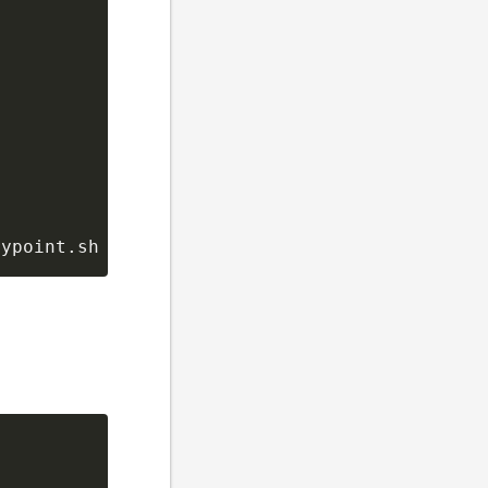
rypoint.sh  etc  home  lib  lib64  media  mnt