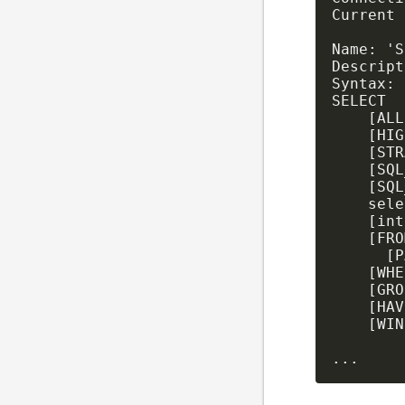
Current 
Name: 'S
Descript
Syntax:

SELECT

    [ALL
    [HIG
    [STR
    [SQL
    [SQL
    sele
    [int
    [FRO
      [P
    [WHE
    [GRO
    [HAV
    [WIN
        
...