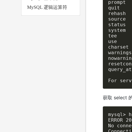
prompt  
MySQL 逻辑运算符
quit    
rehash  
source  
status  
system  
tee     
use     
charset 
warnings
nowarnin
resetcon
query_at
For serv
获取 selec
mysql> h
ERROR 20
No conne
Connecti