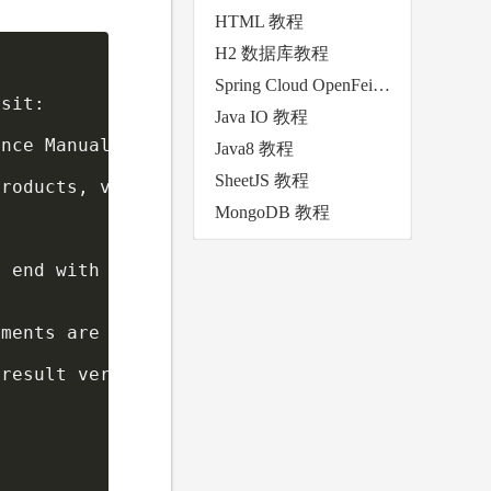
HTML 教程
H2 数据库教程
Spring Cloud OpenFeign 教程
sit:

Java IO 教程
nce Manual, visit:

Java8 教程
SheetJS 教程
roducts, visit:

MongoDB 教程
 end with ';'

ments are db and host.

result vertically.
