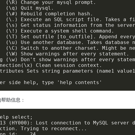
  (\R) Change your mysql prompt.

  (\q) Quit mysql.

  (\#) Rebuild completion hash.

  (\.) Execute an SQL script file. Takes a fi
  (\s) Get status information from the server
  (\!) Execute a system shell command.

  (\T) Set outfile [to_outfile]. Append every
  (\u) Use another database. Takes database n
  (\C) Switch to another charset. Might be ne
  (\W) Show warnings after every statement.

g (\w) Don't show warnings after every statem
nection(\x) Clean session context.

tributes Sets string parameters (name1 value1
er side help, type 'help contents'
t 的帮助信息：
elp select;

13 (HY000): Lost connection to MySQL server d
ction. Trying to reconnect...

on id:    24
