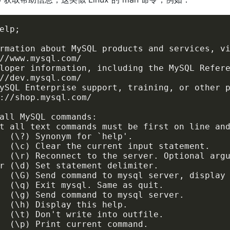
elp;

rmation about MySQL products and services, vi
//www.mysql.com/

loper information, including the MySQL Refere
//dev.mysql.com/

ySQL Enterprise support, training, or other p
://shop.mysql.com/

all MySQL commands:

t all text commands must be first on line and
  (\?) Synonym for `help'.

  (\c) Clear the current input statement.

  (\r) Reconnect to the server. Optional argu
r (\d) Set statement delimiter.

  (\G) Send command to mysql server, display 
  (\q) Exit mysql. Same as quit.

  (\g) Send command to mysql server.

  (\h) Display this help.

  (\t) Don't write into outfile.

  (\p) Print current command.
