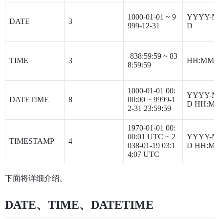
1000-01-01 ~ 9
YYYY-M
DATE
3
999-12-31
D
-838:59:59 ~ 83
TIME
3
HH:MM:
8:59:59
1000-01-01 00:
YYYY-M
DATETIME
8
00:00 ~ 9999-1
D HH:MM
2-31 23:59:59
1970-01-01 00:
00:01 UTC ~ 2
YYYY-M
TIMESTAMP
4
038-01-19 03:1
D HH:MM
4:07 UTC
下面将详细介绍。
DATE、TIME、DATETIME