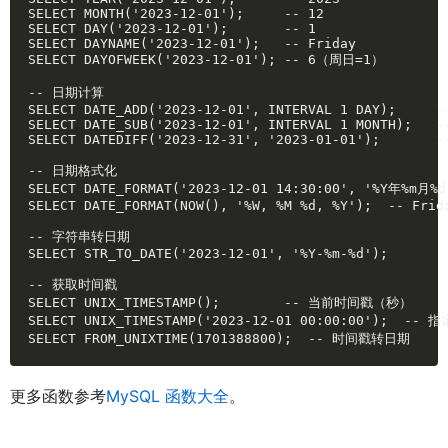
SELECT MONTH('2023-12-01');     -- 12

SELECT DAY('2023-12-01');       -- 1

SELECT DAYNAME('2023-12-01');   -- Friday

SELECT DAYOFWEEK('2023-12-01'); -- 6（周日=1）

-- 日期计算

SELECT DATE_ADD('2023-12-01', INTERVAL 1 DAY);     --
SELECT DATE_SUB('2023-12-01', INTERVAL 1 MONTH);   --
SELECT DATEDIFF('2023-12-31', '2023-01-01');       --
-- 日期格式化

SELECT DATE_FORMAT('2023-12-01 14:30:00', '%Y年%m月%
SELECT DATE_FORMAT(NOW(), '%W, %M %d, %Y');  -- Frida
-- 字符串转日期

SELECT STR_TO_DATE('2023-12-01', '%Y-%m-%d');

-- 获取时间戳

SELECT UNIX_TIMESTAMP();        -- 当前时间戳（秒）

SELECT UNIX_TIMESTAMP('2023-12-01 00:00:00');  --
SELECT FROM_UNIXTIME(1701388800);  -- 时间戳转日期
更多函数参考
MySQL 函数大全
。