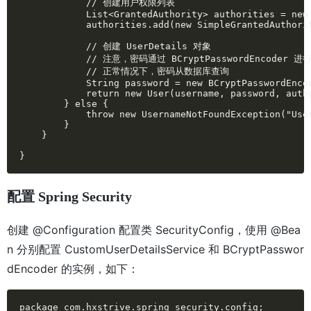
            // 创建用户权限列表

            List<GrantedAuthority> authorities = new 
            authorities.add(new SimpleGrantedAuthorit
            // 创建 UserDetails 对象

            // 注意，密码通过 BCryptPasswordEncoder 进
            // 正常情况下，密码从数据库查询

            String password = new BCryptPasswordEncod
            return new User(username, password, autho
        } else {

            throw new UsernameNotFoundException("User
        }

    }

}
配置 Spring Security
创建 @Configuration 配置类 SecurityConfig，使用 @Bea
n 分别配置 CustomUserDetailsService 和 BCryptPasswor
dEncoder 的实例，如下：
package com.hxstrive.spring_security.config;
