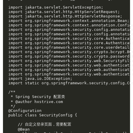
import jakarta.servlet.ServletException;

import jakarta.servlet.http.HttpServletRequest;

import jakarta.servlet.http.HttpServletResponse;

import org.springframework.context.annotation.Bean;

import org.springframework.context.annotation.Configu
import org.springframework.security.config.annotation
import org.springframework.security.config.annotatio
import org.springframework.security.core.Authenticati
import org.springframework.security.core.Authenticati
import org.springframework.security.core.userdetails.
import org.springframework.security.crypto.bcrypt.BCr
import org.springframework.security.crypto.password.P
import org.springframework.security.web.SecurityFilte
import org.springframework.security.web.authenticatio
import org.springframework.security.web.authenticatio
import org.springframework.security.web.authenticatio
import java.io.IOException;

import static org.springframework.security.config.Cus
/**

 * Spring Security 配置类

 * @author hxstrive.com

 */

@Configuration

public class SecurityConfig {

    // 自定义登录页面，需要配置

    @Bean
