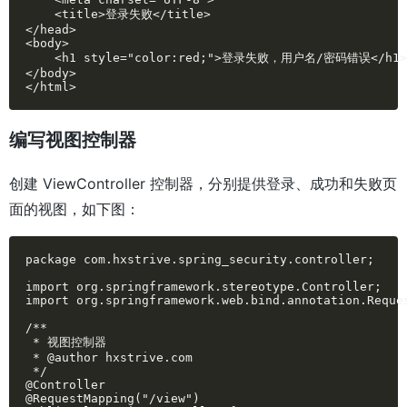
    <title>登录失败</title>

</head>

<body>

    <h1 style="color:red;">登录失败，用户名/密码错误</h1>

</body>

</html>
编写视图控制器
创建 ViewController 控制器，分别提供登录、成功和失败页
面的视图，如下图：
package com.hxstrive.spring_security.controller;

import org.springframework.stereotype.Controller;

import org.springframework.web.bind.annotation.Reques
/**

 * 视图控制器

 * @author hxstrive.com

 */

@Controller

@RequestMapping("/view")
