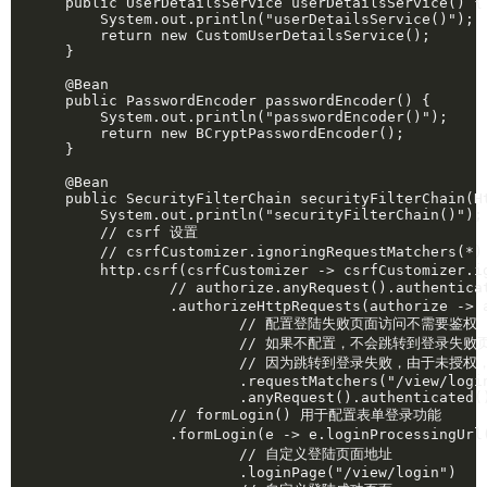
    public UserDetailsService userDetailsService() {

        System.out.println("userDetailsService()");

        return new CustomUserDetailsService();

    }

    @Bean

    public PasswordEncoder passwordEncoder() {

        System.out.println("passwordEncoder()");

        return new BCryptPasswordEncoder();

    }

    @Bean

    public SecurityFilterChain securityFilterChain(Ht
        System.out.println("securityFilterChain()");

        // csrf 设置

        // csrfCustomizer.ignoringRequestMatcher
        http.csrf(csrfCustomizer -> csrfCustomizer.ig
                // authorize.anyRequest().auth
                .authorizeHttpRequests(authorize -> a
                        // 配置登陆失败页面访问不需要鉴权

                        // 如果不配置，不会跳转到登录失败页
                        // 因为跳转到登录失败，由于未授
                        .requestMatchers("/view/login
                        .anyRequest().authenticated()
                // formLogin() 用于配置表单登录功能

                .formLogin(e -> e.loginProcessin
                        // 自定义登陆页面地址

                        .loginPage("/view/login")
