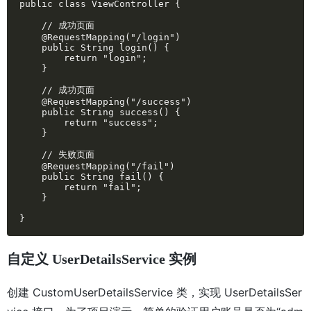
public class ViewController {

    // 成功页面

    @RequestMapping("/login")

    public String login() {

        return "login";

    }

    // 成功页面

    @RequestMapping("/success")

    public String success() {

        return "success";

    }

    // 失败页面

    @RequestMapping("/fail")

    public String fail() {

        return "fail";

    }

}
自定义 UserDetailsService 实例
创建 CustomUserDetailsService 类，实现 UserDetailsSer