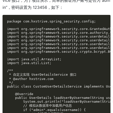
vice 接口，为了项目演示，简单的验证用户账号是否为“adm
in”，密码设置为 123456，如下：
package com.hxstrive.spring_security.config;

import org.springframework.security.core.GrantedAutho
import org.springframework.security.core.authority.Si
import org.springframework.security.core.userdetails.
import org.springframework.security.core.userdetails.
import org.springframework.security.core.userdetails.
import org.springframework.security.core.userdetails.
import org.springframework.security.crypto.bcrypt.BCr
import java.util.ArrayList;

import java.util.List;

/**

 * 自定义实现 UserDetailsService 接口

 * @author hxstrive.com

 */

public class CustomUserDetailsService implements User
    @Override

    public UserDetails loadUserByUsername(String user
        System.out.println("loadUserByUsername(String
        // 模拟从数据库中加载用户信息

        if ("admin".equals(username)) {
