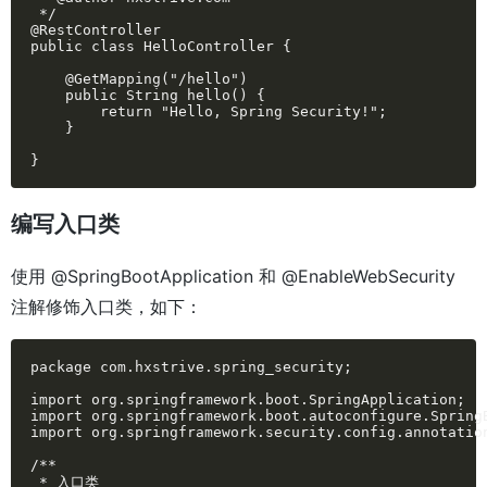
 */

@RestController

public class HelloController {

    @GetMapping("/hello")

    public String hello() {

        return "Hello, Spring Security!";

    }

}
编写入口类
使用 @SpringBootApplication 和 @EnableWebSecurity
注解修饰入口类，如下：
package com.hxstrive.spring_security;

import org.springframework.boot.SpringApplication;

import org.springframework.boot.autoconfigure.SpringB
import org.springframework.security.config.annotation
/**

 * 入口类
