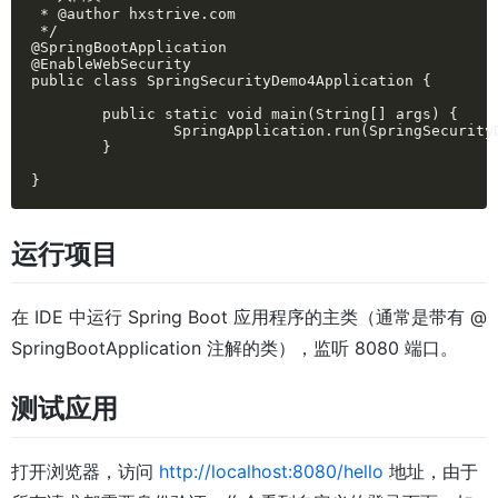
 * @author hxstrive.com

 */

@SpringBootApplication

@EnableWebSecurity

public class SpringSecurityDemo4Application {

	public static void main(String[] args) {

		SpringApplication.run(SpringSecurityDemo4Application.class, args);

	}

}
运行项目
在 IDE 中运行 Spring Boot 应用程序的主类（通常是带有 @
SpringBootApplication 注解的类），监听 8080 端口。
测试应用
打开浏览器，访问
http://localhost:8080/hello
地址，由于