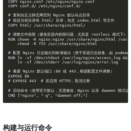
COPY nginx.conf /etc/nginx/nginx.conf

COPY conf.d/ /etc/nginx/conf.d/

# 复制自定义静态网页到 Nginx 默认站点目录

# 假设当前目录有 html/ 目录，包含 index.html 等文件

COPY html/ /usr/share/nginx/html/

# 调整文件权限（避免容器内权限问题，尤其是 rootless 模式下）

RUN chown -R nginx:nginx /usr/share/nginx/html /var/l
    chmod -R 755 /usr/share/nginx/html

# 配置 Nginx 日志输出到标准输出（便于容器日志收集，如 podman l
RUN ln -sf /dev/stdout /var/log/nginx/access.log && \
    ln -sf /dev/stderr /var/log/nginx/error.log

# 暴露 Nginx 默认端口（80 或 443，根据配置文件调整）

EXPOSE 80

# EXPOSE 443  # 若启用 HTTPS，取消注释

# 启动命令（使用官方默认，无需修改，Nginx 以非 daemon 模式运行
CMD ["nginx", "-g", "daemon off;"]
构建与运行命令