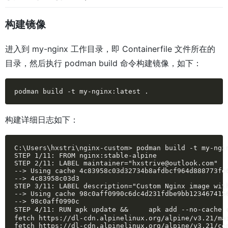
构建镜像
进入到 my-nginx 工作目录，即 Containerfile 文件所在的
目录，然后执行 podman build 命令构建镜像，如下：
podman build -t my-nginx:latest .
构建详细日志如下：
C:\Users\hxstri\nginx-custom> podman build -t my-ngin
STEP 1/11: FROM nginx:stable-alpine

STEP 2/11: LABEL maintainer="hxstrive@outlook.com"

--> Using cache 4c83958c03d32734b8afdbcf964d888773fe6
--> 4c83958c03d3

STEP 3/11: LABEL description="Custom Nginx image with
--> Using cache 98c0aff0990c6dc4d231fdbe9bb1234674156
--> 98c0aff0990c

STEP 4/11: RUN apk update &&     apk add --no-cac
fetch https://dl-cdn.alpinelinux.org/alpine/v3.21/mai
fetch https://dl-cdn.alpinelinux.org/alpine/v3.21/com