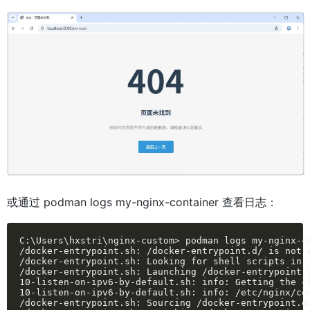
或通过 podman logs my-nginx-container 查看日志：
C:\Users\hxstri\nginx-custom> podman logs my-nginx-co
/docker-entrypoint.sh: /docker-entrypoint.d/ is not e
/docker-entrypoint.sh: Looking for shell scripts in /
/docker-entrypoint.sh: Launching /docker-entrypoint.d
10-listen-on-ipv6-by-default.sh: info: Getting the ch
10-listen-on-ipv6-by-default.sh: info: /etc/nginx/con
/docker-entrypoint.sh: Sourcing /docker-entrypoint.d/