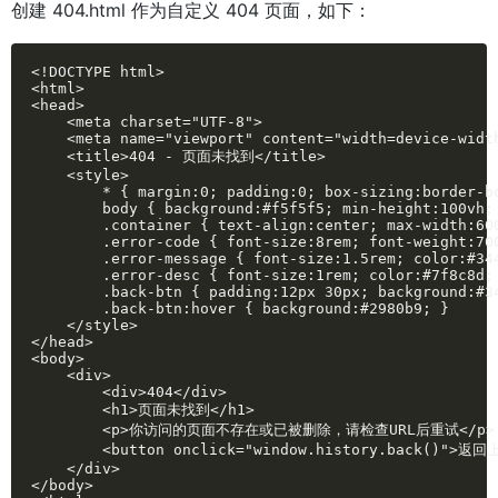
创建 404.html 作为自定义 404 页面，如下：
<!DOCTYPE html>

<html>

<head>

    <meta charset="UTF-8">

    <meta name="viewport" content="width=device-width
    <title>404 - 页面未找到</title>

    <style>

        * { margin:0; padding:0; box-sizing:border-bo
        body { background:#f5f5f5; min-height:100vh;
        .container { text-align:center; max-width:600
        .error-code { font-size:8rem; font-weight:700
        .error-message { font-size:1.5rem; color:#344
        .error-desc { font-size:1rem; color:#7f8c8d; 
        .back-btn { padding:12px 30px; background:#3
        .back-btn:hover { background:#2980b9; }

    </style>

</head>

<body>

    <div>

        <div>404</div>

        <h1>页面未找到</h1>

        <p>你访问的页面不存在或已被删除，请检查URL后重试</p>

        <button onclick="window.history.back()">返回
    </div>

</body>
