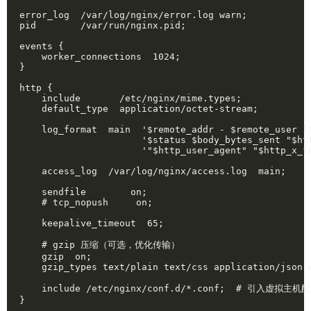
error_log  /var/log/nginx/error.log warn;

pid        /var/run/nginx.pid;

events {

    worker_connections  1024;

}

http {

    include       /etc/nginx/mime.types;

    default_type  application/octet-stream;

    log_format  main  '$remote_addr - $remote_user [$
                      '$status $body_bytes_sent "$htt
                      '"$http_user_agent" "$http_x_fo
    access_log  /var/log/nginx/access.log  main;

    sendfile        on;

    # tcp_nopush     on;

    keepalive_timeout  65;

    # gzip 压缩（可选，优化传输）

    gzip  on;

    gzip_types text/plain text/css application/json 
    include /etc/nginx/conf.d/*.conf;  # 引入虚拟主机配
}