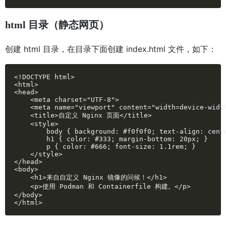
html 目录（静态网页）
创建 html 目录，在目录下面创建 index.html 文件，如下：
<!DOCTYPE html>

<html>

<head>

    <meta charset="UTF-8">

    <meta name="viewport" content="width=device-width
    <title>自定义 Nginx 页面</title>

    <style>

        body { background: #f0f0f0; text-align: cente
        h1 { color: #333; margin-bottom: 20px; }

        p { color: #666; font-size: 1.1rem; }

    </style>

</head>

<body>

    <h1>来自自定义 Nginx 镜像的问候！</h1>

    <p>使用 Podman 和 Containerfile 构建。</p>

</body>

</html>