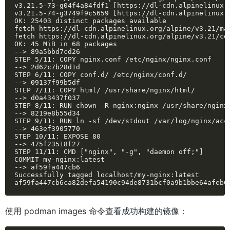
v3.21.5-73-g04f4a84fdf1 [https://dl-cdn.alpinelinux.o
v3.21.5-74-g3749f9c5659 [https://dl-cdn.alpinelinux.o
OK: 25403 distinct packages available

fetch https://dl-cdn.alpinelinux.org/alpine/v3.21/mai
fetch https://dl-cdn.alpinelinux.org/alpine/v3.21/com
OK: 45 MiB in 68 packages

--> 89a5bbd7cd26

STEP 5/11: COPY nginx.conf /etc/nginx/nginx.conf

--> 2d62c7b28d1d

STEP 6/11: COPY conf.d/ /etc/nginx/conf.d/

--> 09137f99b5df

STEP 7/11: COPY html/ /usr/share/nginx/html/

--> d0a43437f037

STEP 8/11: RUN chown -R nginx:nginx /usr/share/nginx
--> 8219e8b55d34

STEP 9/11: RUN ln -sf /dev/stdout /var/log/nginx/acc
--> 463ef3905770

STEP 10/11: EXPOSE 80

--> 475f23518f27

STEP 11/11: CMD ["nginx", "-g", "daemon off;"]

COMMIT my-nginx:latest

--> af59fa447cb6

Successfully tagged localhost/my-nginx:latest

af59fa447cb6ca82defa54190c94de8731bcf0a9b1bbe64afeb6
使用 podman images 命令查看成功构建的镜像：