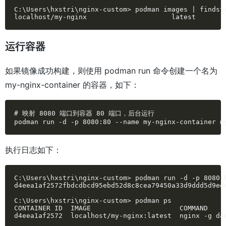
C:\Users\hxstri\nginx-custom> podman images | findstr
localhost/my-nginx                     latest       
运行容器
如果镜像成功构建，则使用 podman run 命令创建一个名为
my-nginx-container 的容器，如下：
# 映射 8080 端口到容器 80 端口，后台运行

podman run -d -p 8080:80 --name my-nginx-container m
执行日志如下：
C:\Users\hxstri\nginx-custom> podman run -d -p 8080:8
d4eea1af2572fbdcdbcd95ebd52d8c8cea79450a33d9ddd5d9ed4
C:\Users\hxstri\nginx-custom> podman ps              
CONTAINER ID  IMAGE                      COMMAND    
d4eea1af2572  localhost/my-nginx:latest  nginx -g da