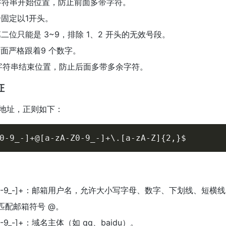
字符串开始位置，防止前面多带字符。
号固定以1开头。
：第二位只能是 3~9，排除 1、2 开头的无效号段。
：后面严格跟着9 个数字。
字符串结束位置，防止后面多带多余字符。
证
地址，正则如下：
0-9_-]+@[a-zA-Z0-9_-]+\.[a-zA-Z]{2,}$
-Z0-9_-]+：邮箱用户名，允许大小写字母、数字、下划线、短横线
匹配邮箱符号 @。
Z0-9_-]+：域名主体（如 qq、baidu）。