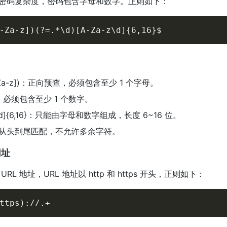
密码复杂度，密码包含字母和数字。正则如下：
-Za-z])(?=.*\d)[A-Za-z\d]{6,16}$
A-Za-z])：正向预查，必须包含至少 1 个字母。
d)：必须包含至少 1 个数字。
z\d]{6,16}：只能由字母和数字组成，长度 6~16 位。
格从头到尾匹配，不允许多余字符。
网址
RL 地址，URL 地址以 http 和 https 开头，正则如下：
ttps)://.+