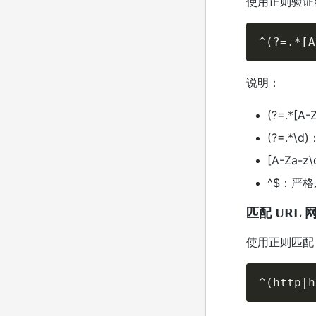
使用正则验证
^(?=.*[A
说明：
(?=.*[
(?=.*\
[A-Za-
^$：严
匹配 URL 
使用正则匹配 U
^(http|h