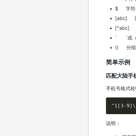
$ 字符
[abc]
[^abc]
` `或（如
() 分
简单示例
匹配大陆手
手机号格式校
^1[3-9]\
说明：