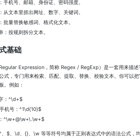
：手机号、邮箱、身份证、密码强度。
：从文本里抓出网址、数字、关键词。
：批量替换敏感词、格式化文本。
串：按规则拆分文本。
式基础
gular Expression，简称 Regex / RegExp）是一套用
公式，专门用来检索、匹配、提取、替换、校验文本。你可以把
板。例如：
：^\d+$
手机号：^1\d{10}$
\w+@\w+\.\w+$
^、$、\d、{}、\w 等等符号均属于正则表达式中的语法公式，