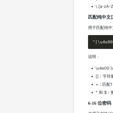
\.[a-z
匹配纯中文
用于匹配纯中
^[\u4e00
说明：
\u4e00
[]：字
+：匹配
^ 和 
6-16 位密