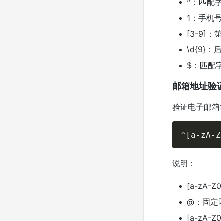
^：匹配
1：手机
[3-9]
\d{9}
$：匹配
邮箱地址验
验证电子邮箱
^[a-zA-Z
说明：
[a-zA
@：固定
[a-zA-