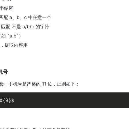
串结尾
 匹配 a、b、c 中任意一个
 匹配 不是 a/b/c 的字符
 `a b`）
组，提取内容用
机号
验，手机号是严格的 11 位，正则如下：
d{9}$