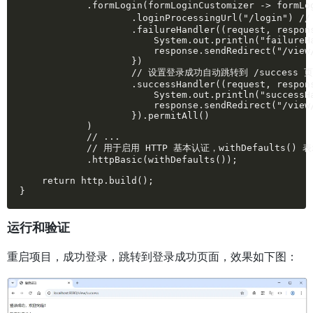
            .formLogin(formLoginCustomizer -> form
                    .loginProcessingUrl("/login")
                    .failureHandler((request, respons
                        System.out.println("failureHa
                        response.sendRedirect("/view/
                    })

                    // 设置登录成功自动跳转到 /succes
                    .successHandler((request, respons
                        System.out.println("successHa
                        response.sendRedirect("/view/
                    }).permitAll()

            )

            // ...

            // 用于启用 HTTP 基本认证，withDefaults(
            .httpBasic(withDefaults());

    return http.build();

}
运行和验证
重启项目，成功登录，跳转到登录成功页面，效果如下图：