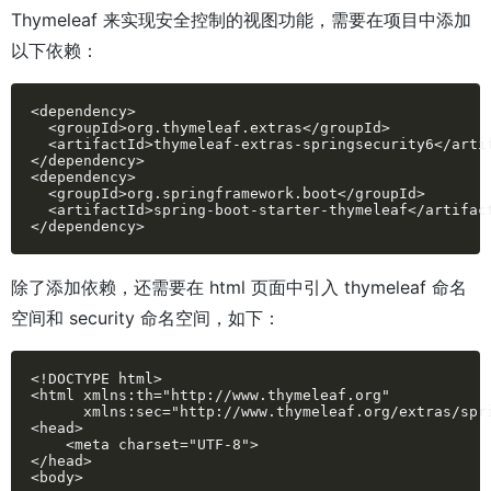
Thymeleaf 来实现安全控制的视图功能，需要在项目中添加
以下依赖：
<dependency>

  <groupId>org.thymeleaf.extras</groupId>

  <artifactId>thymeleaf-extras-springsecurity6</artif
</dependency>

<dependency>

  <groupId>org.springframework.boot</groupId>

  <artifactId>spring-boot-starter-thymeleaf</artifact
</dependency>
除了添加依赖，还需要在 html 页面中引入 thymeleaf 命名
空间和 security 命名空间，如下：
<!DOCTYPE html>

<html xmlns:th="http://www.thymeleaf.org"

      xmlns:sec="http://www.thymeleaf.org/extras/spri
<head>

    <meta charset="UTF-8">

</head>

<body>
