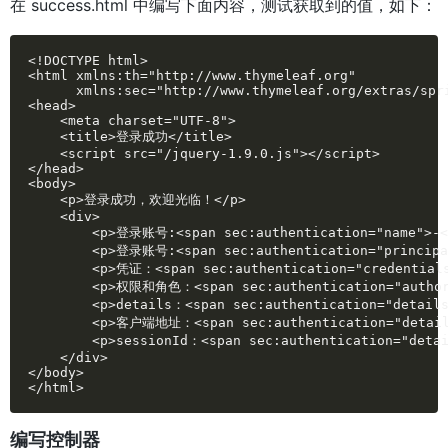
在 success.html 中编写下面内容，测试获取到的值，如下：
<!DOCTYPE html>

<html xmlns:th="http://www.thymeleaf.org"

      xmlns:sec="http://www.thymeleaf.org/extras/spri
<head>

    <meta charset="UTF-8">

    <title>登录成功</title>

    <script src="/jquery-1.9.0.js"></script>

</head>

<body>

    <p>登录成功，欢迎光临！</p>

    <div>

        <p>登录账号:<span sec:authentication="name">-</
        <p>登录账号:<span sec:authentication="principal
        <p>凭证：<span sec:authentication="credentials
        <p>权限和角色：<span sec:authentication="authori
        <p>details：<span sec:authentication="details
        <p>客户端地址：<span sec:authentication="details
        <p>sessionId：<span sec:authentication="detai
    </div>

</body>

</html>
编写控制器