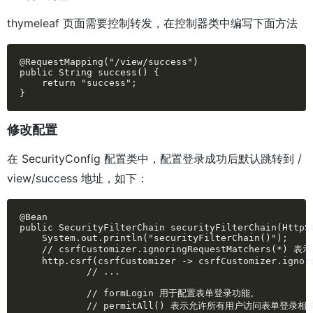
thymeleaf 页面需要控制转发，在控制器类中编写下面方法
@RequestMapping("/view/success")

public String success() {

    return "success";

}
修改配置
在 SecurityConfig 配置类中，配置登录成功后默认跳转到 /
view/success 地址，如下：
@Bean

public SecurityFilterChain securityFilterChain(HttpSe
    System.out.println("securityFilterChain()");

    // csrfCustomizer.ignoringRequestMatchers(*
    http.csrf(csrfCustomizer -> csrfCustomizer.ignori
            // ...

            // formLogin 用于配置表单登录功能。

            // permitAll() 表示允许所有用户访问表单