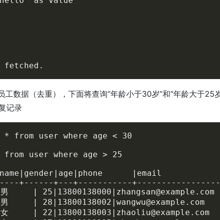
hello' as value

 fetched.
员工数据（去重），下面将查询“
年龄小于30岁
”和“年龄大于25
复记录
 * from user where age < 30

 from user where age > 25

name|gender|age|phone      |email            
----+------+---+-----------+-----------------
男     | 25|13800138000|zhangsan@example.co
男     | 28|13800138002|wangwu@example.com 
女     | 22|13800138003|zhaoliu@example.com