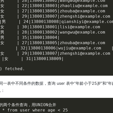
男     | 28|13800138002|wangwu@example.com 
女     | 22|13800138003|zhaoliu@example.com
女     | 27|13800138005|zhouba@example.com 
女     | 29|13800138007|zhengshi@example.co
男     | 24|13800138008|qianshiyi@example.c
女     | 30|13800138001|lisi@example.com   
男     | 28|13800138002|wangwu@example.com 
男     | 35|13800138004|                   
女     | 27|13800138005|zhouba@example.com 
      | 32|13800138006|wujiu@example.com  
女     | 29|13800138007|zhengshi@example.co
|女     | 31|13800138009|                  
) fetched.
同一表中不同条件的数据，查询 user 表中“年龄小于25岁”和“年
息：
的两个条件查询，用UNION合并

 * from user where age < 25
