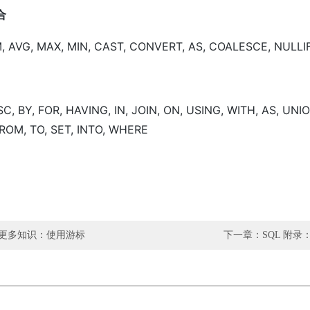
合
 AVG, MAX, MIN, CAST, CONVERT, AS, COALESCE, NULLI
SC, BY, FOR, HAVING, IN, JOIN, ON, USING, WITH, AS, UNI
FROM, TO, SET, INTO, WHERE
 更多知识：使用游标
下一章：SQL 附录：