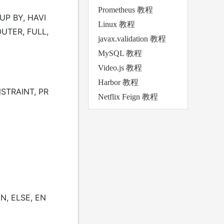
Prometheus 教程
UP BY, HAVI
Linux 教程
OUTER, FULL,
javax.validation 教程
MySQL 教程
Video.js 教程
Harbor 教程
STRAINT, PR
Netflix Feign 教程
EN, ELSE, EN