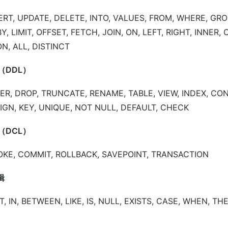
ERT, UPDATE, DELETE, INTO, VALUES, FROM, WHERE, GRO
, LIMIT, OFFSET, FETCH, JOIN, ON, LEFT, RIGHT, INNER, 
N, ALL, DISTINCT
（DDL）
ER, DROP, TRUNCATE, RENAME, TABLE, VIEW, INDEX, CON
IGN, KEY, UNIQUE, NOT NULL, DEFAULT, CHECK
（DCL）
OKE, COMMIT, ROLLBACK, SAVEPOINT, TRANSACTION
辑
T, IN, BETWEEN, LIKE, IS, NULL, EXISTS, CASE, WHEN, TH