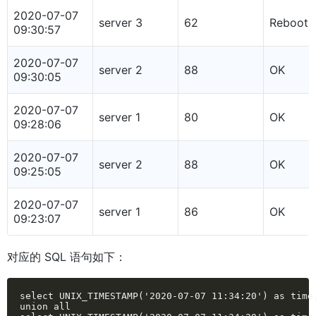
2020-07-07
server 3
62
Rebooti
09:30:57
2020-07-07
server 2
88
OK
09:30:05
2020-07-07
server 1
80
OK
09:28:06
2020-07-07
server 2
88
OK
09:25:05
2020-07-07
server 1
86
OK
09:23:07
对应的 SQL 语句如下：
select UNIX_TIMESTAMP('2020-07-07 11:34:20') as time
union all
