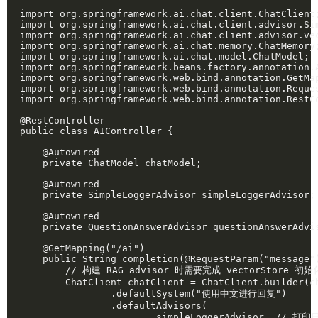
import org.springframework.ai.chat.client.ChatClient;
import org.springframework.ai.chat.client.advisor.Sim
import org.springframework.ai.chat.client.advisor.vec
import org.springframework.ai.chat.memory.ChatMemory;
import org.springframework.ai.chat.model.ChatModel;

import org.springframework.beans.factory.annotation.A
import org.springframework.web.bind.annotation.GetMap
import org.springframework.web.bind.annotation.Reques
import org.springframework.web.bind.annotation.RestCo
@RestController

public class AIController {

    @Autowired

    private ChatModel chatModel;

    @Autowired

    private SimpleLoggerAdvisor simpleLoggerAdvisor;

    @Autowired

    private QuestionAnswerAdvisor questionAnswerAdvis
    @GetMapping("/ai")

    public String completion(@RequestParam("message")
        // 构建 RAG advisor 时需要完成 vectorStore 初始化
        ChatClient chatClient = ChatClient.builder(ch
                .defaultSystem("使用中文进行回复")

                .defaultAdvisors(

                        simpleLoggerAdvisor, // 打印