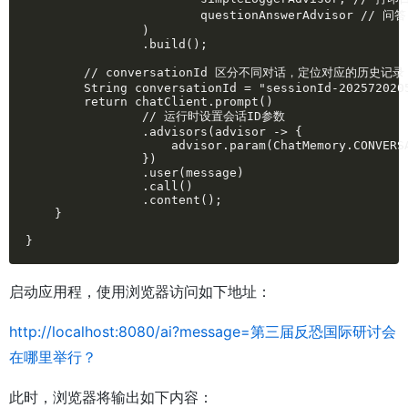
                        questionAnswerAdvisor // 问答 
                )

                .build();

        // conversationId 区分不同对话，定位对应的历史记录

        String conversationId = "sessionId-2025720205
        return chatClient.prompt()

                // 运行时设置会话ID参数

                .advisors(advisor -> {

                    advisor.param(ChatMemory.CONVERSA
                })

                .user(message)

                .call()

                .content();

    }

}
启动应用程，使用浏览器访问如下地址：
http://localhost:8080/ai?message=第三届反恐国际研讨会
在哪里举行？
此时，浏览器将输出如下内容：