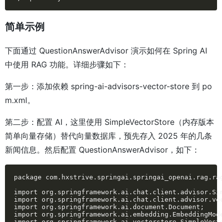
简单示例
下面通过 QuestionAnswerAdvisor 演示如何在 Spring AI
中使用 RAG 功能。详细步骤如下：
第一步：添加依赖 spring-ai-advisors-vector-store 到 po
m.xml。
第二步：配置 AI，这里使用 SimpleVectorStore（内存版本
简单向量存储）替代向量数据库，预先存入 2025 年的几条
新闻信息。然后配置 QuestionAnswerAdvisor，如下：
package com.hxstrive.springai.springai_openai.rag.rag
import org.springframework.ai.chat.client.advisor.Sim
import org.springframework.ai.chat.client.advisor.vec
import org.springframework.ai.document.Document;

import org.springframework.ai.embedding.EmbeddingMode
import org.springframework.ai.vectorstore.SimpleVecto