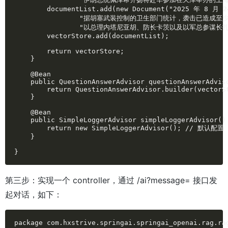
        documentList.add(new Document("2025
                "据胡塞武装控制的卫生部门统计，袭击已造成至少 
                "以总理内塔尼亚胡、防长卡茨以及以军总参谋
        vectorStore.add(documentList);

        return vectorStore;

    }

    @Bean

    public QuestionAnswerAdvisor questionAnswerAdviso
        return QuestionAnswerAdvisor.builder(vectorSt
    }

    @Bean

    public SimpleLoggerAdvisor simpleLoggerAdvisor() 
        return new SimpleLoggerAdvisor(); // 默认配置

    }

}
第三步：实现一个 controller，通过 /ai?message= 接口发
起对话，如下：
package com.hxstrive.springai.springai_openai.rag.rag