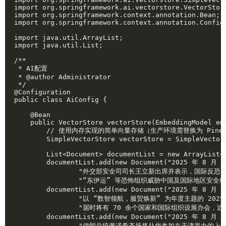
import org.springframework.ai.vectorstore.VectorStore
import org.springframework.context.annotation.Bean;

import org.springframework.context.annotation.Configu
import java.util.ArrayList;

import java.util.List;

/**

 * AI配置

 * @author Administrator

 */

@Configuration

public class AiConfig {

    @Bean

    public VectorStore vectorStore(EmbeddingModel emb
        // 使用内存实现的简单向量存储（生产环境需替换为 Pineco
        SimpleVectorStore vectorStore = SimpleVectorS
        List<Document> documentList = new ArrayList<>
        documentList.add(new Document("2025 
                "外交部安全司司长王立新出席并表示，国际反恐
                "“东伊运” 等恐怖组织威胁中国及国际地区安
        documentList.add(new Document("2025 年
                "以 “数智领航，服贸焕新” 为年度主题的 20
                "届时将有 70 余个国家和国际组织设展办会，近 
        documentList.add(new Document("2025 年 
                "伊朗总统佩泽希齐扬将赴华参加在天津举办的