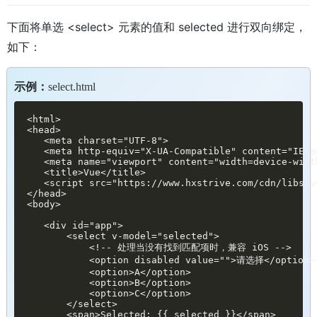
下面将单选 <select> 元素的值和 selected 进行双向绑定，
如下：
示例：
select.html
<html>

<head>

   <meta charset="UTF-8">

   <meta http-equiv="X-UA-Compatible" content="IE=ed
   <meta name="viewport" content="width=device-widt
   <title>Vue</title>

   <script src="https://www.hxstrive.com/cdn/libs/v
</head>

<body>

   <div id="app">

       <select v-model="selected">

           <!-- 处理当没有找到匹配项时，兼容 iOS -->

           <option disabled value="">请选择</option>

           <option>A</option>

           <option>B</option>

           <option>C</option>

       </select>

       <span>Selected: {{ selected }}</span>
