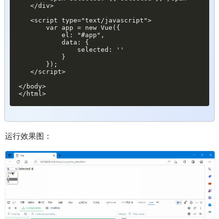
   </div>

   <script type="text/javascript">

       var app = new Vue({

           el: "#app",

           data: {

               selected: ''

           }

       });

   </script>

</body>

</html>
运行效果图：