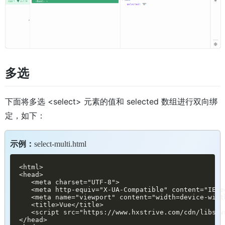
多选
下面将多选 <select> 元素的值和 selected 数组进行双向绑
定，如下：
示例：
select-multi.html
<html>

<head>

   <meta charset="UTF-8">

   <meta http-equiv="X-UA-Compatible" content="IE=ed
   <meta name="viewport" content="width=device-widt
   <title>Vue</title>

   <script src="https://www.hxstrive.com/cdn/libs/v
</head>
