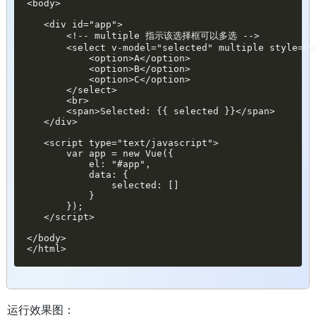
<body>

   <div id="app">

       <!-- multiple 指示该选择框可以多选 -->

       <select v-model="selected" multiple style="wi
           <option>A</option>

           <option>B</option>

           <option>C</option>

       </select>

       <br>

       <span>Selected: {{ selected }}</span>

   </div>

   <script type="text/javascript">

       var app = new Vue({

           el: "#app",

           data: {

               selected: []

           }

       });

   </script>

</body>

</html>
运行效果图：