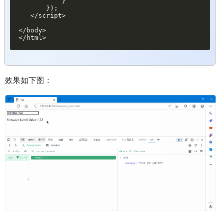
           }

       });

   </script>

</body>

</html>
效果如下图：