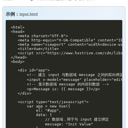
示例：
input.html
<html>

<head>

   <meta charset="UTF-8">

   <meta http-equiv="X-UA-Compatible" content="IE=ed
   <meta name="viewport" content="width=device-widt
   <title>Vue</title>

   <script src="https://www.hxstrive.com/cdn/libs/v
</head>

<body>

   <div id="app">

       <!-- 建立 input 与数据域 message 之间的双向绑定 --
       <input v-model="message" placeholder="edit me
       <!-- 显示数据域 message 的内容到数据 -->

       <p>Message is: {{ message }}</p>

   </div>

   <script type="text/javascript">

       var app = new Vue({

           el: "#app",

           data: {

               // 数据域，用于与 input 建立绑定

               message: "Init Value"
