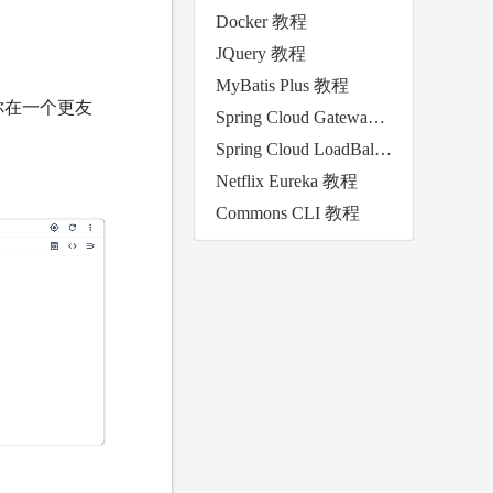
Docker 教程
JQuery 教程
MyBatis Plus 教程
许你在一个更友
Spring Cloud Gateway 教程
Spring Cloud LoadBalancer 教程
Netflix Eureka 教程
Commons CLI 教程