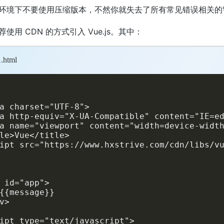
环境下不要使用压缩版本，不然你就失去了所有常见错误相关的
使用 CDN 的方式引入 Vue.js。其中：
.html
a charset="UTF-8">

a http-equiv="X-UA-Compatible" content="IE=ed
a name="viewport" content="width=device-width
le>Vue</title>

ipt src="https://www.hxstrive.com/cdn/libs/vu
 id="app">

{{message}}

v>

ipt type="text/javascript">
