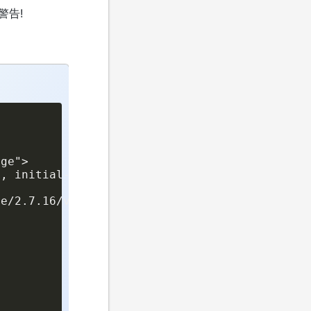
警告!
ge">

, initial-scale=1.0">

e/2.7.16/vue.min.js"></script>
