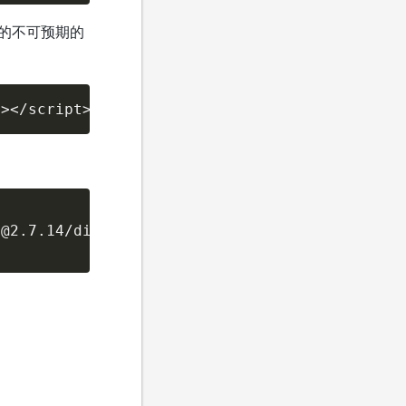
的不可预期的
"></script>
@2.7.14/dist/vue.esm.browser.js'
