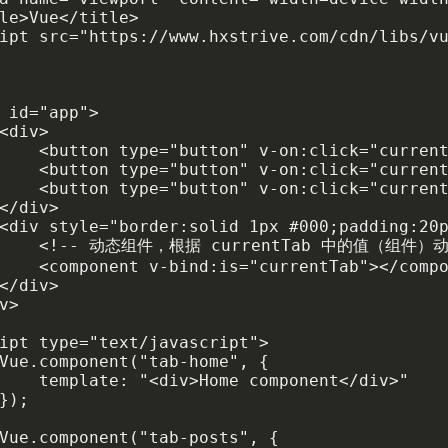
le>Vue</title>

ipt src="https://www.hxstrive.com/cdn/libs/vu
 id="app">

<div>

    <button type="button" v-on:click="current
    <button type="button" v-on:click="current
    <button type="button" v-on:click="current
</div>

<div style="border:solid 1px #000;padding:20p
      <!-- 动态组件，根据 currentTab 中的值（组件）动
    <component v-bind:is="currentTab"></compo
</div>

v>

ipt type="text/javascript">

Vue.component("tab-home", {

    template: "<div>Home component</div>"

});

Vue.component("tab-posts", {
