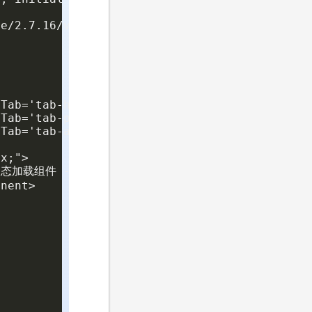
e/2.7.16/vue.min.js"></script>

Tab='tab-home'">Home</button>

Tab='tab-posts'">Posts</button>

Tab='tab-archive'">Archive</button>

x;">

态加载组件 -->

nent>
