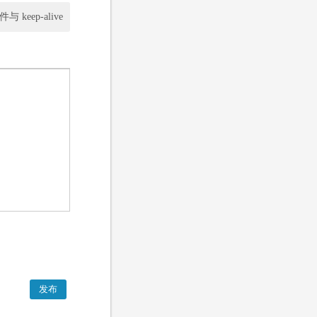
 keep-alive
发布