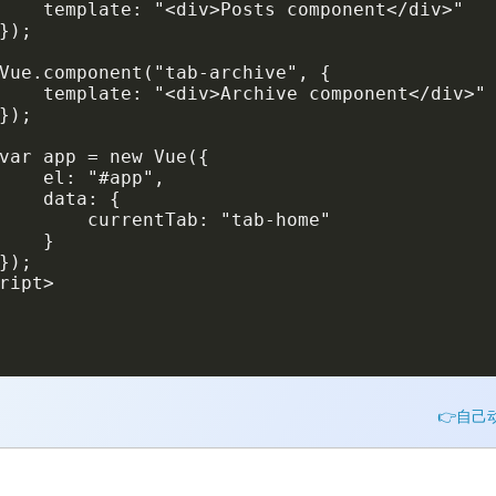
    template: "<div>Posts component</div>"

});

Vue.component("tab-archive", {

    template: "<div>Archive component</div>"

});

var app = new Vue({

    el: "#app",

    data: {

        currentTab: "tab-home"

    }

});

ript>

👉自己