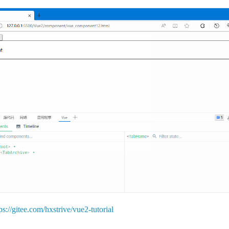
ps://gitee.com/hxstrive/vue2-tutorial