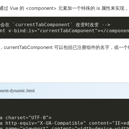
 Vue 的 <component> 元素加一个特殊的 is 属性来实现
会在 `currentTabComponent` 改变时改变 -->

nt v-bind:is="currentTabComponent"></compone
currentTabComponent 可以包括已注册组件的名字，或
nent-dynamic.html
a charset="UTF-8">

a http-equiv="X-UA-Compatible" content="IE=ed
a name="viewport" content="width=device-width