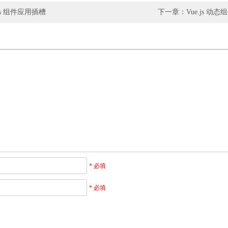
js 组件应用插槽
下一章：Vue.js 动态组件与
* 必填
* 必填
）